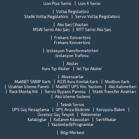
il
Lion Plus Serisi
Lion X Serisi
ilg
Voltaj Regülatörü
de
Statik Voltaj Regülatörü
Servo Voltaj Regülatörü
Al
Akü Şarj Cihazları
ci
MSW Serisi Akü Şarj
MTT Serisi Akü Şarj
al
Frekans Konvertörü
Frekans Konvertörü
İzolasyon Transformatörleri
İzolasyon Trafosu
Aküler
Kuru Tip Aküler
Jel Tipi Aküler
Aksesuarlar
MakNET SNMP Kartı
R335 Kuru Kontak Kartı
Modbus Kartı
Uzaktan İzleme Paneli
MakNET UPS Yön. Yazılımı
Akü Kabinetleri
Rack Montaj Kiti
Servis Bypass Panosu
Statik Transfer Anahtarı
Akü İzleme Sistemi
Teknik Servis
UPS Güç Hesaplama
UPS Arıza Bildirimi
Koruyucu Bakım
Ücretsiz Güç Tespiti
Yüklemeler
Kataloglar
Kullanım Kılavuzları
Sertifikalar
Yazılımlar&Programlar
Bilgi Merkezi