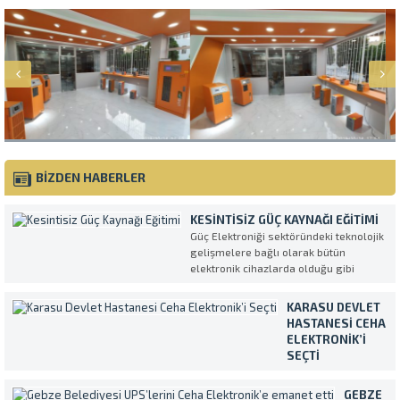
BİZDEN HABERLER
KESINTISIZ GÜÇ KAYNAĞI EĞITIMI
Güç Elektroniği sektöründeki teknolojik
gelişmelere bağlı olarak bütün
elektronik cihazlarda olduğu gibi
Kesintisiz Güç Kaynakları da her geçen
gün daha kompleks ve daha fazla
KARASU DEVLET
özellikli olarak üretilmektedirler.
HASTANESI CEHA
UPS’in en verimli ve amaca uygun
ELEKTRONIK’I
şekilde kullanılmasını sağlamak
SEÇTI
amacıyla müşterilerimiz tarafından...
Temiz ve sürekli
enerji ihtiyacını
GEBZE