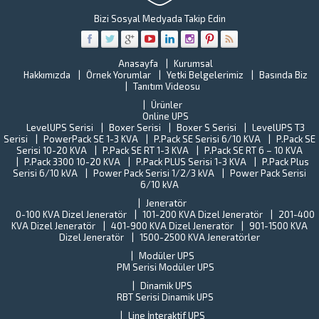
Hi
ve
Ye
Bizi Sosyal Medyada Takip Edin
yenileme
Be
çalışmalar
o
CEHA
o
ELEKTRONİ
Anasayfa
Kurumsal
kr
Hakkımızda
Örnek Yorumlar
Yetki Belgelerimiz
Basında Biz
ile
ar
Tanıtım Videosu
çalışmaya
ye
başladı.
Ürünler
al
Türkiye
Online UPS
B
sanayisini
LevelUPS Serisi
Boxer Serisi
Boxer S Serisi
LevelUPS T3
s
Serisi
PowerPack SE 1-3 KVA
P.Pack SE Serisi 6/10 KVA
yaklaşık
P.Pack SE
Tü
Serisi 10-20 KVA
P.Pack SE RT 1-3 KVA
P.Pack SE RT 6 – 10 KVA
%15’ini
St
P.Pack 3300 10-20 KVA
P.Pack PLUS Serisi 1-3 KVA
P.Pack Plus
oluşturan
En
Serisi 6/10 kVA
Power Pack Serisi 1/2/3 kVA
Power Pack Serisi
Gebze
(T
6/10 kVA
İlçe
Y
Jeneratör
halkına
o
0-100 KVA Dizel Jeneratör
101-200 KVA Dizel Jeneratör
201-400
verilen
ba
KVA Dizel Jeneratör
401-900 KVA Dizel Jeneratör
901-1500 KVA
hizmetleri
ne
Dizel Jeneratör
1500-2500 KVA Jeneratörler
aksamama
fi
ve...
Modüler UPS
T
PM Serisi Modüler UPS
U
Dinamik UPS
Pe
RBT Serisi Dinamik UPS
ta
k
Line İnteraktif UPS