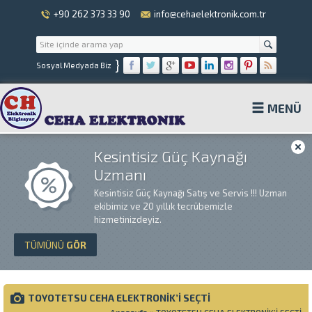
+90 262 373 33 90
info@cehaelektronik.com.tr
}
Sosyal Medyada Biz
MENÜ
Kesintisiz Güç Kaynağı
Uzmanı
Kesintisiz Güç Kaynağı Satış ve Servis !!! Uzman
ekibimiz ve 20 yıllık tecrübemizle
hizmetinizdeyiz.
TÜMÜNÜ
GÖR
TOYOTETSU CEHA ELEKTRONİK’İ SEÇTİ