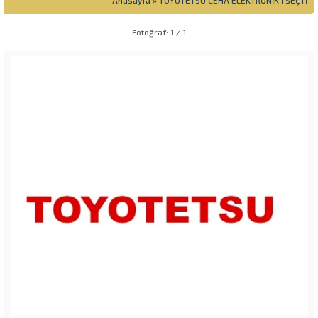
Anasayfa
»
TOYOTETSU CEHA ELEKTRONİK’İ SEÇTİ
Fotoğraf: 1 / 1