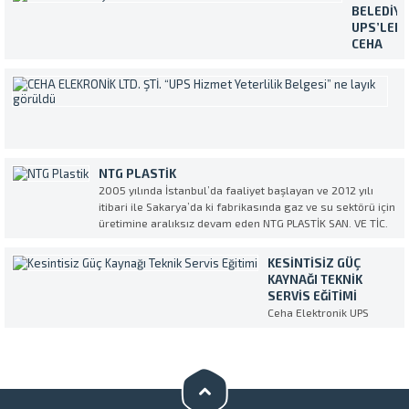
Makelsan marka
BELEDIYE
Kesintisiz Güç
UPS’LERI
Kaynakları ile
CEHA
karşılayan Karasu
ELEKTRON
Devlet Hastanesi,
EMANET
C
cihazların servis ve
ETTI
E
bakım işlemleri için
Yaklaşık
L
Ceha Elektronik’i
400.000
ŞT
tercih etti. Ülkece
kişilik
“
geçirdiğimiz şu zor
nüfusuyla
H
günlerde Ceha
NTG PLASTIK
Türkiye’nin
Y
Elektronik olarak
2005 yılında İstanbul’da faaliyet başlayan ve 2012 yılı
en
B
sağlık
itibari ile Sakarya’da ki fabrikasında gaz ve su sektörü için
kalabalık
N
sektörümüzün
üretimine aralıksız devam eden NTG PLASTİK SAN. VE TİC.
ilçelerinde
L
üzerindeki ağır yüke
AŞ. Kesintisiz Güç Kaynağı (UPS) Servis ve Tedarik partneri
biri olan
G
omuz vermekten...
olarak CEHA ELEKTRONİK’i seçti. NTG...
Gebze
KESINTISIZ GÜÇ
Bi
Belediyesi
KAYNAĞI TEKNIK
k
tüm
SERVIS EĞITIMI
ve
birimlerin
Ceha Elektronik UPS
öz
bulunan
eğitimi Makelsan
se
Kesintisiz
ih
Güç
ve
Kaynakları
ş
bakım,
“U
onarım