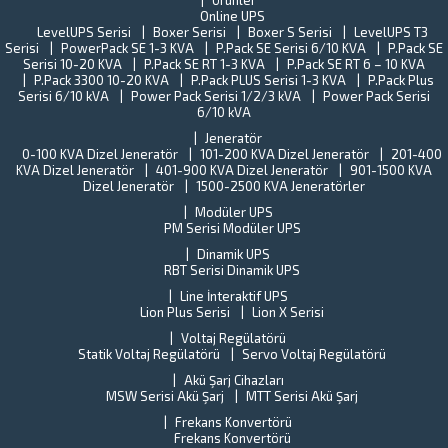
Ürünler
al
Türkiye
Online UPS
B
sanayisini
LevelUPS Serisi
Boxer Serisi
Boxer S Serisi
LevelUPS T3
s
Serisi
PowerPack SE 1-3 KVA
P.Pack SE Serisi 6/10 KVA
yaklaşık
P.Pack SE
Tü
Serisi 10-20 KVA
P.Pack SE RT 1-3 KVA
P.Pack SE RT 6 – 10 KVA
%15’ini
St
P.Pack 3300 10-20 KVA
P.Pack PLUS Serisi 1-3 KVA
P.Pack Plus
oluşturan
En
Serisi 6/10 kVA
Power Pack Serisi 1/2/3 kVA
Power Pack Serisi
Gebze
(T
6/10 kVA
İlçe
Y
Jeneratör
halkına
o
0-100 KVA Dizel Jeneratör
101-200 KVA Dizel Jeneratör
201-400
verilen
ba
KVA Dizel Jeneratör
401-900 KVA Dizel Jeneratör
901-1500 KVA
hizmetleri
ne
Dizel Jeneratör
1500-2500 KVA Jeneratörler
aksamama
fi
ve...
Modüler UPS
T
PM Serisi Modüler UPS
U
Dinamik UPS
Pe
RBT Serisi Dinamik UPS
ta
k
Line İnteraktif UPS
il
Lion Plus Serisi
Lion X Serisi
ilg
Voltaj Regülatörü
de
Statik Voltaj Regülatörü
Servo Voltaj Regülatörü
Al
Akü Şarj Cihazları
ci
MSW Serisi Akü Şarj
MTT Serisi Akü Şarj
al
Frekans Konvertörü
Frekans Konvertörü