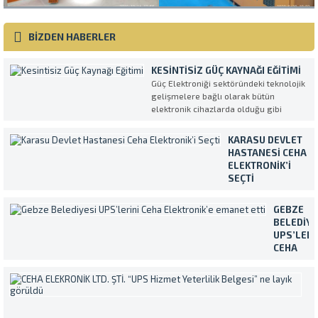
BİZDEN HABERLER
KESINTISIZ GÜÇ KAYNAĞI EĞITIMI
Güç Elektroniği sektöründeki teknolojik
gelişmelere bağlı olarak bütün
elektronik cihazlarda olduğu gibi
Kesintisiz Güç Kaynakları da her geçen
gün daha kompleks ve daha fazla
KARASU DEVLET
özellikli olarak üretilmektedirler.
HASTANESI CEHA
UPS’in en verimli ve amaca uygun
ELEKTRONIK’I
şekilde kullanılmasını sağlamak
SEÇTI
amacıyla müşterilerimiz tarafından...
Temiz ve sürekli
enerji ihtiyacını
GEBZE
Makelsan marka
BELEDIYE
Kesintisiz Güç
UPS’LERI
Kaynakları ile
CEHA
karşılayan Karasu
ELEKTRON
Devlet Hastanesi,
EMANET
C
cihazların servis ve
ETTI
E
bakım işlemleri için
Yaklaşık
L
Ceha Elektronik’i
400.000
ŞT