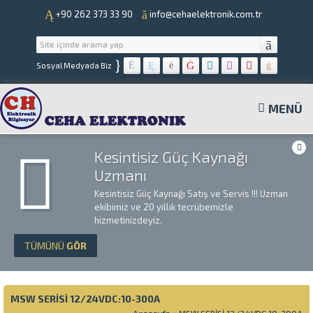
+90 262 373 33 90
info@cehaelektronik.com.tr
}
Sosyal Medyada Biz
MENÜ
Kesintisiz Güç Kaynağı
Uzmanı
Kesintisiz Güç Kaynağı Satış ve Servis !!! Uzman
ekibimiz ve 20 yıllık tecrübemizle
hizmetinizdeyiz.
TÜMÜNÜ
GÖR
MSW SERİSİ 12/24VDC:10-300A