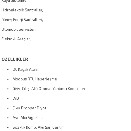
Raylı Sistemler,
Hidroelektrik Santraller,
Güneş Enerji Santralleri,
Otomobil Servisleri,
Elektrikli Araçlar,
ÖZELLİKLER
DC Kaçak Alarmı
Modbus RTU Haberleşme
Giriş-Çıkış-Akü Otomat Yardımcı Kontakları
LVD
Çıkış Dropper Diyot
Ayrı Akü Sigortası
Sıcaklık Komp. Akü Şarj Gerilimi