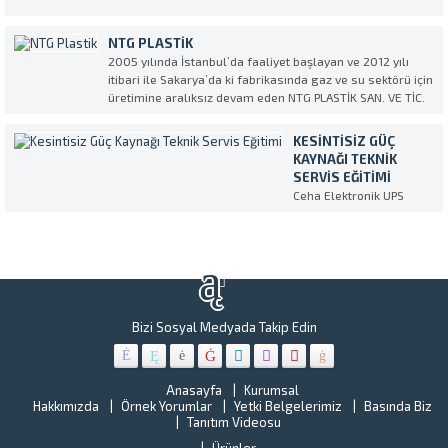
tercih etti. Ülkece
kişilik
“
geçirdiğimiz şu zor
nüfusuyla
H
günlerde Ceha
NTG PLASTIK
Türkiye’nin
Y
Elektronik olarak
2005 yılında İstanbul’da faaliyet başlayan ve 2012 yılı
en
B
sağlık
itibari ile Sakarya’da ki fabrikasında gaz ve su sektörü için
kalabalık
N
sektörümüzün
üretimine aralıksız devam eden NTG PLASTİK SAN. VE TİC.
ilçelerinde
L
üzerindeki ağır yüke
AŞ. Kesintisiz Güç Kaynağı (UPS) Servis ve Tedarik partneri
biri olan
G
omuz vermekten...
olarak CEHA ELEKTRONİK’i seçti. NTG...
Gebze
KESINTISIZ GÜÇ
Bi
Belediyesi
KAYNAĞI TEKNIK
k
tüm
SERVIS EĞITIMI
ve
birimlerin
Ceha Elektronik UPS
öz
bulunan
eğitimi Makelsan
se
Kesintisiz
ih
Güç
ve
Kaynakları
ş
bakım,
“U
onarım
Hi
ve
Ye
Bizi Sosyal Medyada Takip Edin
yenileme
Be
çalışmalar
o
CEHA
o
ELEKTRONİ
Anasayfa
Kurumsal
kr
Hakkımızda
Örnek Yorumlar
Yetki Belgelerimiz
Basında Biz
ile
ar
Tanıtım Videosu
çalışmaya
ye
başladı.