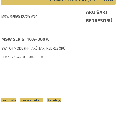
Anasayfa
»
MSW SERİSİ 12/24VDC:10-300A
AKÜ ŞARJ
MSW SERİSİ 12/24 VDC
REDRESÖRÜ
MSW SERİSİ 10 A- 300 A
SWITCH MODE (HF) AKÜ ŞARJ REDRESÖRÜ
1 FAZ 12/24VDC: 10A-300A
Teklif İste
Servis Talebi
Katalog