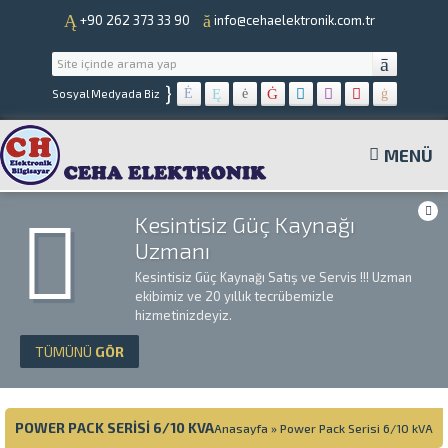
+90 262 373 33 90
info@cehaelektronik.com.tr
}
Sosyal Medyada Biz
MENÜ
Kesintisiz Güç Kaynağı
Uzmanı
Kesintisiz Güç Kaynağı Satış ve Servis !!! Uzman
ekibimiz ve 20 yıllık tecrübemizle
hizmetinizdeyiz.
TÜMÜNÜ
GÖR
POWER PACK SERISI 6/10 KVA
Anasayfa
»
Power Pack Serisi 6/10 kVA