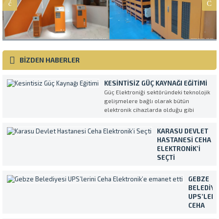
BİZDEN HABERLER
KESINTISIZ GÜÇ KAYNAĞI EĞITIMI
Güç Elektroniği sektöründeki teknolojik
gelişmelere bağlı olarak bütün
elektronik cihazlarda olduğu gibi
Kesintisiz Güç Kaynakları da her geçen
gün daha kompleks ve daha fazla
KARASU DEVLET
özellikli olarak üretilmektedirler.
HASTANESI CEHA
UPS’in en verimli ve amaca uygun
ELEKTRONIK’I
şekilde kullanılmasını sağlamak
SEÇTI
amacıyla müşterilerimiz tarafından...
Temiz ve sürekli
enerji ihtiyacını
GEBZE
Makelsan marka
BELEDIYE
Kesintisiz Güç
UPS’LERI
Kaynakları ile
CEHA
karşılayan Karasu
ELEKTRON