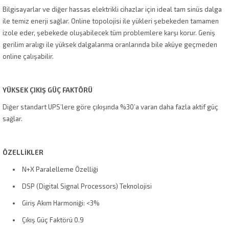
Bilgisayarlar ve diğer hassas elektrikli cihazlar için ideal tam sinüs dalga
ile temiz enerji sağlar. Online topolojisi ile yükleri şebekeden tamamen
izole eder, şebekede oluşabilecek tüm problemlere karşı korur. Geniş
gerilim aralıgı ile yüksek dalgalanma oranlarında bile aküye geçmeden
online çalışabilir.
YÜKSEK ÇIKIŞ GÜÇ FAKTÖRÜ
Diğer standart UPS’lere göre çıkışında %30’a varan daha fazla aktif güç
sağlar.
ÖZELLİKLER
N+X Paralelleme Özelliği
DSP (Digital Signal Processors) Teknolojisi
Giriş Akım Harmoniği: <3%
Çıkış Güç Faktörü 0.9