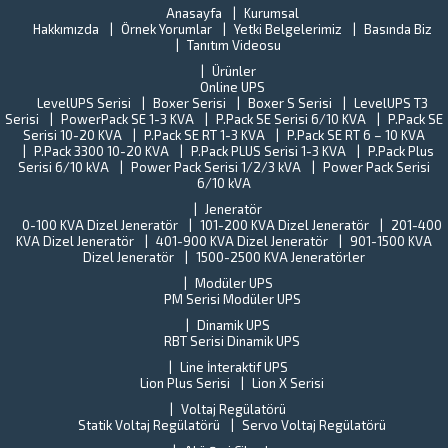
o
ELEKTRONİ
Anasayfa
Kurumsal
kr
Hakkımızda
Örnek Yorumlar
Yetki Belgelerimiz
Basında Biz
ile
ar
Tanıtım Videosu
çalışmaya
ye
başladı.
Ürünler
al
Türkiye
Online UPS
B
sanayisini
LevelUPS Serisi
Boxer Serisi
Boxer S Serisi
LevelUPS T3
s
Serisi
PowerPack SE 1-3 KVA
P.Pack SE Serisi 6/10 KVA
yaklaşık
P.Pack SE
Tü
Serisi 10-20 KVA
P.Pack SE RT 1-3 KVA
P.Pack SE RT 6 – 10 KVA
%15’ini
St
P.Pack 3300 10-20 KVA
P.Pack PLUS Serisi 1-3 KVA
P.Pack Plus
oluşturan
En
Serisi 6/10 kVA
Power Pack Serisi 1/2/3 kVA
Power Pack Serisi
Gebze
(T
6/10 kVA
İlçe
Y
Jeneratör
halkına
o
0-100 KVA Dizel Jeneratör
101-200 KVA Dizel Jeneratör
201-400
verilen
ba
KVA Dizel Jeneratör
401-900 KVA Dizel Jeneratör
901-1500 KVA
hizmetleri
ne
Dizel Jeneratör
1500-2500 KVA Jeneratörler
aksamama
fi
ve...
Modüler UPS
T
PM Serisi Modüler UPS
U
Dinamik UPS
Pe
RBT Serisi Dinamik UPS
ta
k
Line İnteraktif UPS
il
Lion Plus Serisi
Lion X Serisi
ilg
Voltaj Regülatörü
de
Statik Voltaj Regülatörü
Servo Voltaj Regülatörü
Al