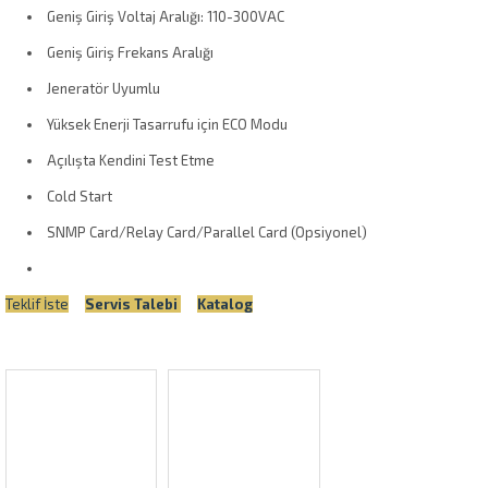
Geniş Giriş Voltaj Aralığı: 110-300VAC
Geniş Giriş Frekans Aralığı
Jeneratör Uyumlu
Yüksek Enerji Tasarrufu için ECO Modu
Açılışta Kendini Test Etme
Cold Start
SNMP Card/Relay Card/Parallel Card (Opsiyonel)
Teklif İste
Servis Talebi
Katalog