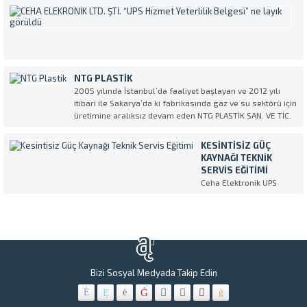
Devlet Hastanesi,
EMANET
C
cihazların servis ve
ETTI
E
bakım işlemleri için
Yaklaşık
L
Ceha Elektronik’i
400.000
ŞT
tercih etti. Ülkece
kişilik
“
geçirdiğimiz şu zor
nüfusuyla
H
günlerde Ceha
NTG PLASTIK
Türkiye’nin
Y
Elektronik olarak
2005 yılında İstanbul’da faaliyet başlayan ve 2012 yılı
en
B
sağlık
itibari ile Sakarya’da ki fabrikasında gaz ve su sektörü için
kalabalık
N
sektörümüzün
üretimine aralıksız devam eden NTG PLASTİK SAN. VE TİC.
ilçelerinde
L
üzerindeki ağır yüke
AŞ. Kesintisiz Güç Kaynağı (UPS) Servis ve Tedarik partneri
biri olan
G
omuz vermekten...
olarak CEHA ELEKTRONİK’i seçti. NTG...
Gebze
KESINTISIZ GÜÇ
Bi
Belediyesi
KAYNAĞI TEKNIK
k
tüm
SERVIS EĞITIMI
ve
birimlerin
Ceha Elektronik UPS
öz
bulunan
eğitimi Makelsan
se
Kesintisiz
ih
Güç
ve
Kaynakları
ş
bakım,
“U
onarım
Hi
ve
Ye
Bizi Sosyal Medyada Takip Edin
yenileme
Be
çalışmalar
o
CEHA