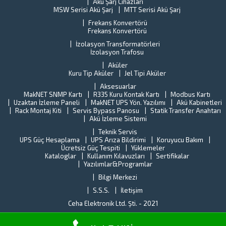
Akü Şarj Cihazları
ci
MSW Serisi Akü Şarj
MTT Serisi Akü Şarj
al
Frekans Konvertörü
Frekans Konvertörü
İzolasyon Transformatörleri
İzolasyon Trafosu
Aküler
Kuru Tip Aküler
Jel Tipi Aküler
Aksesuarlar
MakNET SNMP Kartı
R335 Kuru Kontak Kartı
Modbus Kartı
Uzaktan İzleme Paneli
MakNET UPS Yön. Yazılımı
Akü Kabinetleri
Rack Montaj Kiti
Servis Bypass Panosu
Statik Transfer Anahtarı
Akü İzleme Sistemi
Teknik Servis
UPS Güç Hesaplama
UPS Arıza Bildirimi
Koruyucu Bakım
Ücretsiz Güç Tespiti
Yüklemeler
Kataloglar
Kullanım Kılavuzları
Sertifikalar
Yazılımlar&Programlar
Bilgi Merkezi
S.S.S.
İletişim
Ceha Elektronik Ltd. Şti.
- 2021