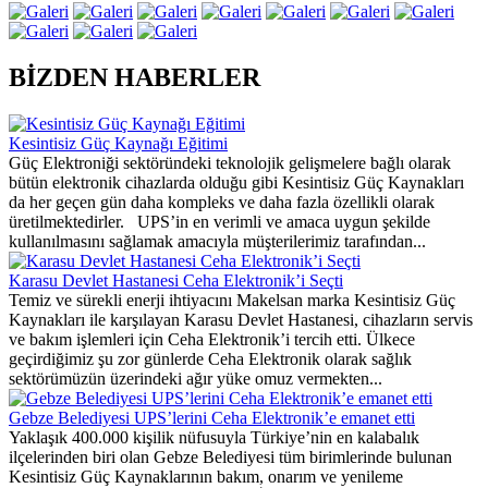
BİZDEN HABERLER
Kesintisiz Güç Kaynağı Eğitimi
Güç Elektroniği sektöründeki teknolojik gelişmelere bağlı olarak
bütün elektronik cihazlarda olduğu gibi Kesintisiz Güç Kaynakları
da her geçen gün daha kompleks ve daha fazla özellikli olarak
üretilmektedirler. UPS’in en verimli ve amaca uygun şekilde
kullanılmasını sağlamak amacıyla müşterilerimiz tarafından...
Karasu Devlet Hastanesi Ceha Elektronik’i Seçti
Temiz ve sürekli enerji ihtiyacını Makelsan marka Kesintisiz Güç
Kaynakları ile karşılayan Karasu Devlet Hastanesi, cihazların servis
ve bakım işlemleri için Ceha Elektronik’i tercih etti. Ülkece
geçirdiğimiz şu zor günlerde Ceha Elektronik olarak sağlık
sektörümüzün üzerindeki ağır yüke omuz vermekten...
Gebze Belediyesi UPS’lerini Ceha Elektronik’e emanet etti
Yaklaşık 400.000 kişilik nüfusuyla Türkiye’nin en kalabalık
ilçelerinden biri olan Gebze Belediyesi tüm birimlerinde bulunan
Kesintisiz Güç Kaynaklarının bakım, onarım ve yenileme