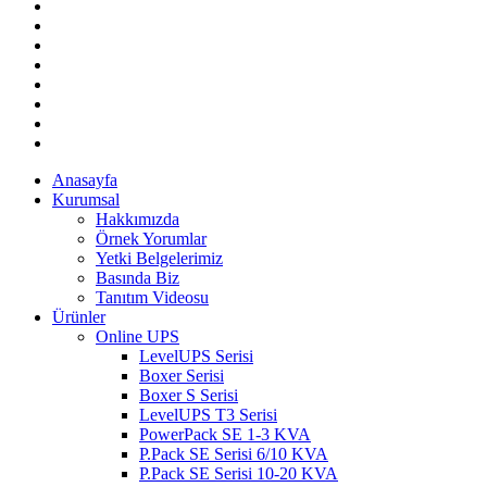
Anasayfa
Kurumsal
Hakkımızda
Örnek Yorumlar
Yetki Belgelerimiz
Basında Biz
Tanıtım Videosu
Ürünler
Online UPS
LevelUPS Serisi
Boxer Serisi
Boxer S Serisi
LevelUPS T3 Serisi
PowerPack SE 1-3 KVA
P.Pack SE Serisi 6/10 KVA
P.Pack SE Serisi 10-20 KVA