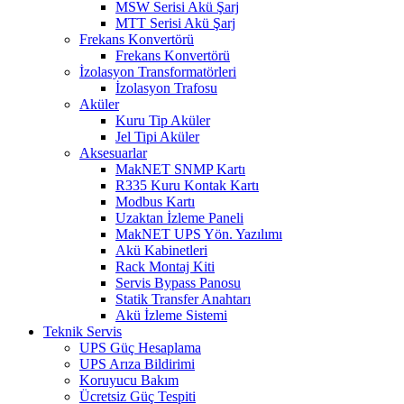
MSW Serisi Akü Şarj
MTT Serisi Akü Şarj
Frekans Konvertörü
Frekans Konvertörü
İzolasyon Transformatörleri
İzolasyon Trafosu
Aküler
Kuru Tip Aküler
Jel Tipi Aküler
Aksesuarlar
MakNET SNMP Kartı
R335 Kuru Kontak Kartı
Modbus Kartı
Uzaktan İzleme Paneli
MakNET UPS Yön. Yazılımı
Akü Kabinetleri
Rack Montaj Kiti
Servis Bypass Panosu
Statik Transfer Anahtarı
Akü İzleme Sistemi
Teknik Servis
UPS Güç Hesaplama
UPS Arıza Bildirimi
Koruyucu Bakım
Ücretsiz Güç Tespiti