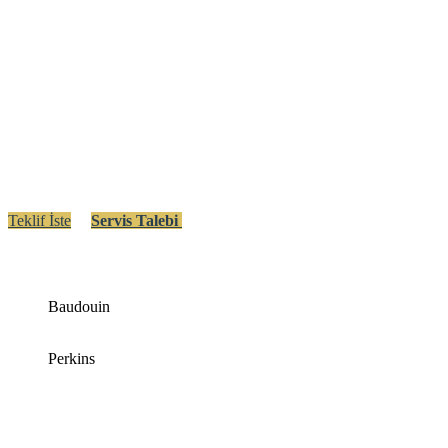
Teklif İste
Servis Talebi
Baudouin
Perkins