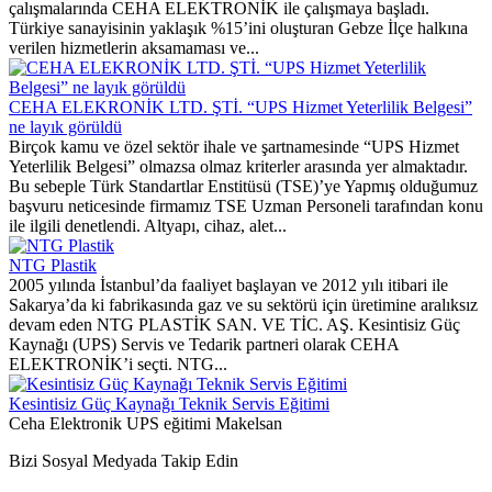
çalışmalarında CEHA ELEKTRONİK ile çalışmaya başladı.
Türkiye sanayisinin yaklaşık %15’ini oluşturan Gebze İlçe halkına
verilen hizmetlerin aksamaması ve...
CEHA ELEKRONİK LTD. ŞTİ. “UPS Hizmet Yeterlilik Belgesi”
ne layık görüldü
Birçok kamu ve özel sektör ihale ve şartnamesinde “UPS Hizmet
Yeterlilik Belgesi” olmazsa olmaz kriterler arasında yer almaktadır.
Bu sebeple Türk Standartlar Enstitüsü (TSE)’ye Yapmış olduğumuz
başvuru neticesinde firmamız TSE Uzman Personeli tarafından konu
ile ilgili denetlendi. Altyapı, cihaz, alet...
NTG Plastik
2005 yılında İstanbul’da faaliyet başlayan ve 2012 yılı itibari ile
Sakarya’da ki fabrikasında gaz ve su sektörü için üretimine aralıksız
devam eden NTG PLASTİK SAN. VE TİC. AŞ. Kesintisiz Güç
Kaynağı (UPS) Servis ve Tedarik partneri olarak CEHA
ELEKTRONİK’i seçti. NTG...
Kesintisiz Güç Kaynağı Teknik Servis Eğitimi
Ceha Elektronik UPS eğitimi Makelsan
Bizi Sosyal Medyada Takip Edin