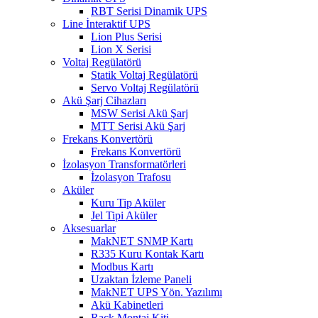
RBT Serisi Dinamik UPS
Line İnteraktif UPS
Lion Plus Serisi
Lion X Serisi
Voltaj Regülatörü
Statik Voltaj Regülatörü
Servo Voltaj Regülatörü
Akü Şarj Cihazları
MSW Serisi Akü Şarj
MTT Serisi Akü Şarj
Frekans Konvertörü
Frekans Konvertörü
İzolasyon Transformatörleri
İzolasyon Trafosu
Aküler
Kuru Tip Aküler
Jel Tipi Aküler
Aksesuarlar
MakNET SNMP Kartı
R335 Kuru Kontak Kartı
Modbus Kartı
Uzaktan İzleme Paneli
MakNET UPS Yön. Yazılımı
Akü Kabinetleri
Rack Montaj Kiti