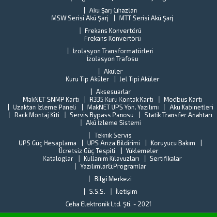
Al
Akü Şarj Cihazları
ci
MSW Serisi Akü Şarj
MTT Serisi Akü Şarj
al
Frekans Konvertörü
Frekans Konvertörü
İzolasyon Transformatörleri
İzolasyon Trafosu
Aküler
Kuru Tip Aküler
Jel Tipi Aküler
Aksesuarlar
MakNET SNMP Kartı
R335 Kuru Kontak Kartı
Modbus Kartı
Uzaktan İzleme Paneli
MakNET UPS Yön. Yazılımı
Akü Kabinetleri
Rack Montaj Kiti
Servis Bypass Panosu
Statik Transfer Anahtarı
Akü İzleme Sistemi
Teknik Servis
UPS Güç Hesaplama
UPS Arıza Bildirimi
Koruyucu Bakım
Ücretsiz Güç Tespiti
Yüklemeler
Kataloglar
Kullanım Kılavuzları
Sertifikalar
Yazılımlar&Programlar
Bilgi Merkezi
S.S.S.
İletişim
Ceha Elektronik Ltd. Şti.
- 2021