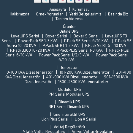
o
CEHA
o
ELEKTRONİ
Anasayfa
Kurumsal
kr
Hakkımızda
Örnek Yorumlar
Yetki Belgelerimiz
Basında Biz
ile
ar
Tanıtım Videosu
çalışmaya
ye
başladı.
Ürünler
al
Türkiye
Online UPS
B
sanayisini
LevelUPS Serisi
Boxer Serisi
Boxer S Serisi
LevelUPS T3
s
Serisi
PowerPack SE 1-3 KVA
P.Pack SE Serisi 6/10 KVA
yaklaşık
P.Pack SE
Tü
Serisi 10-20 KVA
P.Pack SE RT 1-3 KVA
P.Pack SE RT 6 – 10 KVA
%15’ini
St
P.Pack 3300 10-20 KVA
P.Pack PLUS Serisi 1-3 KVA
P.Pack Plus
oluşturan
En
Serisi 6/10 kVA
Power Pack Serisi 1/2/3 kVA
Power Pack Serisi
Gebze
(T
6/10 kVA
İlçe
Y
Jeneratör
halkına
o
0-100 KVA Dizel Jeneratör
101-200 KVA Dizel Jeneratör
201-400
verilen
ba
KVA Dizel Jeneratör
401-900 KVA Dizel Jeneratör
901-1500 KVA
hizmetleri
ne
Dizel Jeneratör
1500-2500 KVA Jeneratörler
aksamama
fi
ve...
Modüler UPS
T
PM Serisi Modüler UPS
U
Dinamik UPS
Pe
RBT Serisi Dinamik UPS
ta
k
Line İnteraktif UPS
il
Lion Plus Serisi
Lion X Serisi
ilg
Voltaj Regülatörü
de
Statik Voltaj Regülatörü
Servo Voltaj Regülatörü