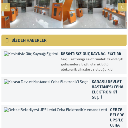
BİZDEN HABERLER
KESINTISIZ GÜÇ KAYNAĞI EĞITIMI
Güç Elektroniği sektöründeki teknolojik
gelişmelere bağlı olarak bütün
elektronik cihazlarda olduğu gibi
Kesintisiz Güç Kaynakları da her geçen
gün daha kompleks ve daha fazla
KARASU DEVLET
özellikli olarak üretilmektedirler.
HASTANESI CEHA
UPS’in en verimli ve amaca uygun
ELEKTRONIK’I
şekilde kullanılmasını sağlamak
SEÇTI
amacıyla müşterilerimiz tarafından...
Temiz ve sürekli
enerji ihtiyacını
GEBZE
Makelsan marka
BELEDIYE
Kesintisiz Güç
UPS’LERI
Kaynakları ile
CEHA