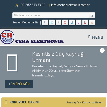
+90 262 373 33 90
info@cehaelektronik.com.tr
}
Sosyal Medyada Biz
MENÜ
Kesintisiz Güç Kaynağı
Uzmanı
Kesintisiz Güç Kaynağı Satış ve Servis !!! Uzman
ekibimiz ve 20 yıllık tecrübemizle
hizmetinizdeyiz.
TÜMÜNÜ
GÖR
KORUYUCU BAKIM
Anasayfa
»
Koruyucu Bakım