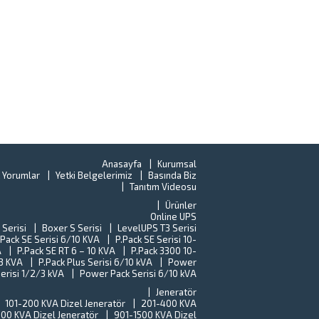
Anasayfa
Kurumsal
 Yorumlar
Yetki Belgelerimiz
Basında Biz
Tanıtım Videosu
Ürünler
Online UPS
 Serisi
Boxer S Serisi
LevelUPS T3 Serisi
.Pack SE Serisi 6/10 KVA
P.Pack SE Serisi 10-
A
P.Pack SE RT 6 – 10 KVA
P.Pack 3300 10-
-3 KVA
P.Pack Plus Serisi 6/10 kVA
Power
erisi 1/2/3 kVA
Power Pack Serisi 6/10 kVA
Jeneratör
101-200 KVA Dizel Jeneratör
201-400 KVA
00 KVA Dizel Jeneratör
901-1500 KVA Dizel