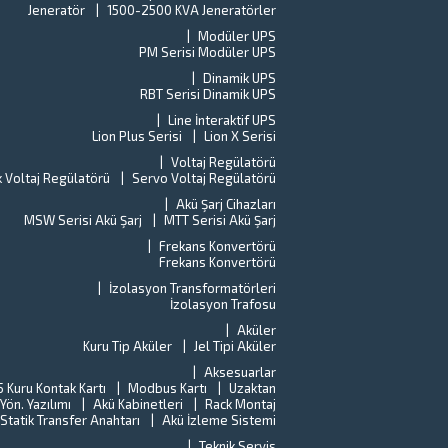
Jeneratör
1500-2500 KVA Jeneratörler
Modüler UPS
PM Serisi Modüler UPS
Dinamik UPS
RBT Serisi Dinamik UPS
Line İnteraktif UPS
Lion Plus Serisi
Lion X Serisi
Voltaj Regülatörü
k Voltaj Regülatörü
Servo Voltaj Regülatörü
Akü Şarj Cihazları
MSW Serisi Akü Şarj
MTT Serisi Akü Şarj
Frekans Konvertörü
Frekans Konvertörü
İzolasyon Transformatörleri
İzolasyon Trafosu
Aküler
Kuru Tip Aküler
Jel Tipi Aküler
Aksesuarlar
 Kuru Kontak Kartı
Modbus Kartı
Uzaktan
ön. Yazılımı
Akü Kabinetleri
Rack Montaj
Statik Transfer Anahtarı
Akü İzleme Sistemi
Teknik Servis