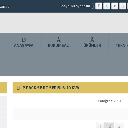
}
com.tr
Sosyal Medyada Biz
ANASAYFA
KURUMSAL
ÜRÜNLER
TEKNI
P.PACK SE RT SERISI 6-10 KVA
Fotoğraf: 2 / 3
1
2
3