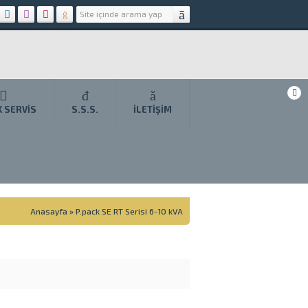
K SERVIS
S.S.S.
İLETIŞIM
Anasayfa
»
P.pack SE RT Serisi 6-10 kVA