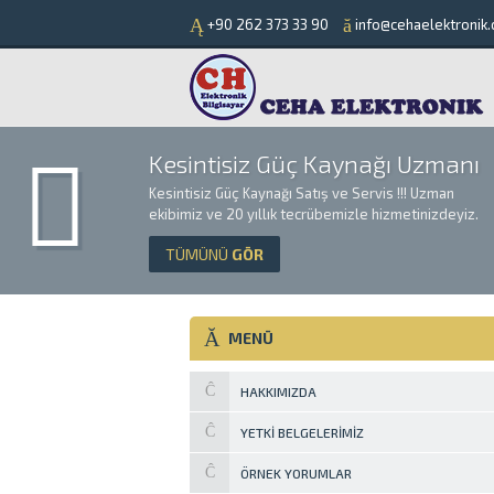
+90 262 373 33 90
info@cehaelektronik.
Kesintisiz Güç Kaynağı Uzmanı
Kesintisiz Güç Kaynağı Satış ve Servis !!! Uzman
ekibimiz ve 20 yıllık tecrübemizle hizmetinizdeyiz.
TÜMÜNÜ
GÖR
MENÜ
HAKKIMIZDA
YETKI BELGELERIMIZ
ÖRNEK YORUMLAR