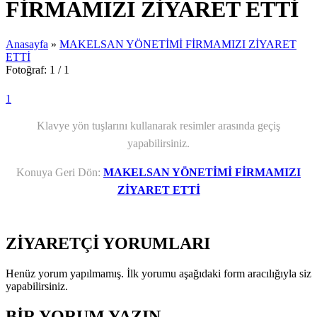
FİRMAMIZI ZİYARET ETTİ
Anasayfa
»
MAKELSAN YÖNETİMİ FİRMAMIZI ZİYARET
ETTİ
Fotoğraf: 1 / 1
1
Klavye yön tuşlarını kullanarak resimler arasında geçiş
yapabilirsiniz.
Konuya Geri Dön:
MAKELSAN YÖNETİMİ FİRMAMIZI
ZİYARET ETTİ
ZİYARETÇİ YORUMLARI
Henüz yorum yapılmamış. İlk yorumu aşağıdaki form aracılığıyla siz
yapabilirsiniz.
BİR YORUM YAZIN