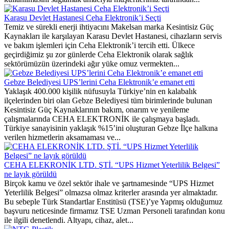
Karasu Devlet Hastanesi Ceha Elektronik’i Seçti
Temiz ve sürekli enerji ihtiyacını Makelsan marka Kesintisiz Güç
Kaynakları ile karşılayan Karasu Devlet Hastanesi, cihazların servis
ve bakım işlemleri için Ceha Elektronik’i tercih etti. Ülkece
geçirdiğimiz şu zor günlerde Ceha Elektronik olarak sağlık
sektörümüzün üzerindeki ağır yüke omuz vermekten...
Gebze Belediyesi UPS’lerini Ceha Elektronik’e emanet etti
Yaklaşık 400.000 kişilik nüfusuyla Türkiye’nin en kalabalık
ilçelerinden biri olan Gebze Belediyesi tüm birimlerinde bulunan
Kesintisiz Güç Kaynaklarının bakım, onarım ve yenileme
çalışmalarında CEHA ELEKTRONİK ile çalışmaya başladı.
Türkiye sanayisinin yaklaşık %15’ini oluşturan Gebze İlçe halkına
verilen hizmetlerin aksamaması ve...
CEHA ELEKRONİK LTD. ŞTİ. “UPS Hizmet Yeterlilik Belgesi”
ne layık görüldü
Birçok kamu ve özel sektör ihale ve şartnamesinde “UPS Hizmet
Yeterlilik Belgesi” olmazsa olmaz kriterler arasında yer almaktadır.
Bu sebeple Türk Standartlar Enstitüsü (TSE)’ye Yapmış olduğumuz
başvuru neticesinde firmamız TSE Uzman Personeli tarafından konu
ile ilgili denetlendi. Altyapı, cihaz, alet...