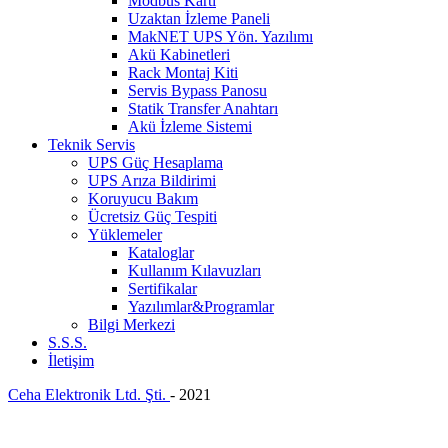
Modbus Kartı
Uzaktan İzleme Paneli
MakNET UPS Yön. Yazılımı
Akü Kabinetleri
Rack Montaj Kiti
Servis Bypass Panosu
Statik Transfer Anahtarı
Akü İzleme Sistemi
Teknik Servis
UPS Güç Hesaplama
UPS Arıza Bildirimi
Koruyucu Bakım
Ücretsiz Güç Tespiti
Yüklemeler
Kataloglar
Kullanım Kılavuzları
Sertifikalar
Yazılımlar&Programlar
Bilgi Merkezi
S.S.S.
İletişim
Ceha Elektronik Ltd. Şti.
- 2021