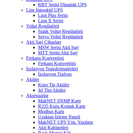
RBT Serisi Dinamik UPS
Line İnteraktif UPS
Lion Plus Serisi
Lion X Serisi
Voltaj Regülatörü
Statik Voltaj Regülatörü
Servo Voltaj Regülatörü
Akü Şarj Cihazları
MSW Serisi Akü Şarj
MTT Serisi Akü Şarj
Frekans Konvertörü
Frekans Konvertörü
İzolasyon Transformatörleri
İzolasyon Trafosu
Aküler
Kuru Tip Aküler
Jel Tipi Aküler
Aksesuarlar
MakNET SNMP Kartı
R335 Kuru Kontak Kartı
Modbus Kartı
Uzaktan İzleme Paneli
MakNET UPS Yön. Yazılımı
Akü Kabinetleri
Rack Montaj Kiti