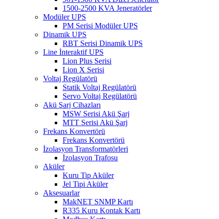
1500-2500 KVA Jeneratörler
Modüler UPS
PM Serisi Modüler UPS
Dinamik UPS
RBT Serisi Dinamik UPS
Line İnteraktif UPS
Lion Plus Serisi
Lion X Serisi
Voltaj Regülatörü
Statik Voltaj Regülatörü
Servo Voltaj Regülatörü
Akü Şarj Cihazları
MSW Serisi Akü Şarj
MTT Serisi Akü Şarj
Frekans Konvertörü
Frekans Konvertörü
İzolasyon Transformatörleri
İzolasyon Trafosu
Aküler
Kuru Tip Aküler
Jel Tipi Aküler
Aksesuarlar
MakNET SNMP Kartı
R335 Kuru Kontak Kartı