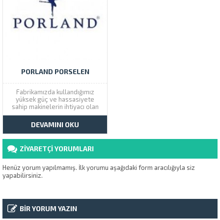
PORLAND PORSELEN
Fabrikamızda kullandığımız
yüksek güç ve hassasiyete
sahip makinelerin ihtiyacı olan
kesintisiz ve kaliteli elektrik
enerjisini Ceha Elektronik Ltd.Şti.
DEVAMINI OKU
tarafından sunulan Kesintisiz
Güç Kaynakları ile
sağlamaktayız. Konusunda
ZİYARETÇİ YORUMLARI
uzman teknik personeli ile satış
öncesi ve sonrasındaki
desteklerini 15 yıllık çalışma
Henüz yorum yapılmamış. İlk yorumu aşağıdaki form aracılığıyla siz
geçmişimizde hep...
yapabilirsiniz.
BİR YORUM YAZIN