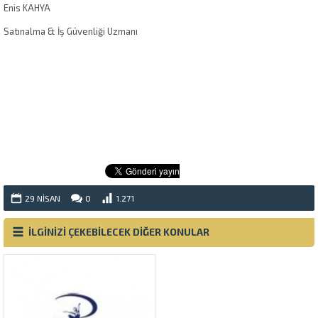
Enis KAHYA
Satınalma & İş Güvenliği Uzmanı
29 NISAN
0
1.271
İLGİNİZİ ÇEKEBİLECEK DİĞER KONULAR