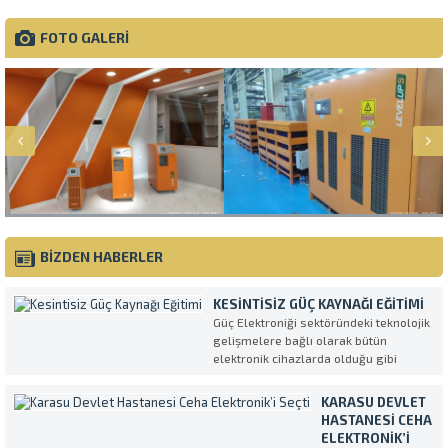
FOTO GALERİ
BİZDEN HABERLER
KESINTISIZ GÜÇ KAYNAĞI EĞITIMI
Güç Elektroniği sektöründeki teknolojik
gelişmelere bağlı olarak bütün
elektronik cihazlarda olduğu gibi
Kesintisiz Güç Kaynakları da her geçen
gün daha kompleks ve daha fazla
KARASU DEVLET
özellikli olarak üretilmektedirler.
HASTANESI CEHA
UPS’in en verimli ve amaca uygun
ELEKTRONIK’I