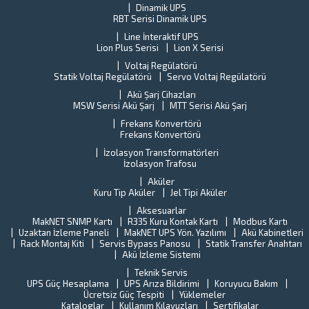
Dinamik UPS
Pe
RBT Serisi Dinamik UPS
ta
k
Line İnteraktif UPS
il
Lion Plus Serisi
Lion X Serisi
ilg
Voltaj Regülatörü
de
Statik Voltaj Regülatörü
Servo Voltaj Regülatörü
Al
Akü Şarj Cihazları
ci
MSW Serisi Akü Şarj
MTT Serisi Akü Şarj
al
Frekans Konvertörü
Frekans Konvertörü
İzolasyon Transformatörleri
İzolasyon Trafosu
Aküler
Kuru Tip Aküler
Jel Tipi Aküler
Aksesuarlar
MakNET SNMP Kartı
R335 Kuru Kontak Kartı
Modbus Kartı
Uzaktan İzleme Paneli
MakNET UPS Yön. Yazılımı
Akü Kabinetleri
Rack Montaj Kiti
Servis Bypass Panosu
Statik Transfer Anahtarı
Akü İzleme Sistemi
Teknik Servis
UPS Güç Hesaplama
UPS Arıza Bildirimi
Koruyucu Bakım
Ücretsiz Güç Tespiti
Yüklemeler
Kataloglar
Kullanım Kılavuzları
Sertifikalar