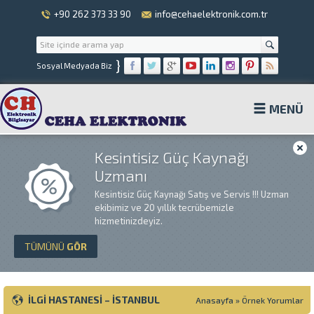
+90 262 373 33 90
info@cehaelektronik.com.tr
}
Sosyal Medyada Biz
MENÜ
Kesintisiz Güç Kaynağı
Uzmanı
Kesintisiz Güç Kaynağı Satış ve Servis !!! Uzman
ekibimiz ve 20 yıllık tecrübemizle
hizmetinizdeyiz.
TÜMÜNÜ
GÖR
İLGİ HASTANESİ – İSTANBUL
Anasayfa
»
Örnek Yorumlar