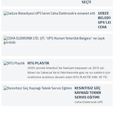
şekilde kullanılmasını sağlamak
SEÇTI
amacıyla müşterilerimiz tarafından...
Temiz ve sürekli
enerji ihtiyacını
GEBZE
Makelsan marka
BELEDIYE
Kesintisiz Güç
UPS’LERI
Kaynakları ile
CEHA
karşılayan Karasu
ELEKTRON
Devlet Hastanesi,
EMANET
C
cihazların servis ve
ETTI
E
bakım işlemleri için
Yaklaşık
L
Ceha Elektronik’i
400.000
ŞT
tercih etti. Ülkece
kişilik
“
geçirdiğimiz şu zor
nüfusuyla
H
günlerde Ceha
NTG PLASTIK
Türkiye’nin
Y
Elektronik olarak
2005 yılında İstanbul’da faaliyet başlayan ve 2012 yılı
en
B
sağlık
itibari ile Sakarya’da ki fabrikasında gaz ve su sektörü için
kalabalık
N
sektörümüzün
üretimine aralıksız devam eden NTG PLASTİK SAN. VE TİC.
ilçelerinde
L
üzerindeki ağır yüke
AŞ. Kesintisiz Güç Kaynağı (UPS) Servis ve Tedarik partneri
biri olan
G
omuz vermekten...
olarak CEHA ELEKTRONİK’i seçti. NTG...
Gebze
KESINTISIZ GÜÇ
Bi
Belediyesi
KAYNAĞI TEKNIK
k
tüm
SERVIS EĞITIMI
ve
birimlerin
Ceha Elektronik UPS
öz
bulunan
eğitimi Makelsan
se
Kesintisiz
ih