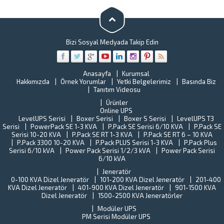
Güç
ve
Kaynakları
ş
bakım,
“U
onarım
Hi
ve
Ye
Bizi Sosyal Medyada Takip Edin
yenileme
Be
çalışmalar
o
CEHA
o
ELEKTRONİ
Anasayfa
Kurumsal
kr
Hakkımızda
Örnek Yorumlar
Yetki Belgelerimiz
Basında Biz
ile
ar
Tanıtım Videosu
çalışmaya
ye
başladı.
Ürünler
al
Türkiye
Online UPS
B
sanayisini
LevelUPS Serisi
Boxer Serisi
Boxer S Serisi
LevelUPS T3
s
Serisi
PowerPack SE 1-3 KVA
P.Pack SE Serisi 6/10 KVA
yaklaşık
P.Pack SE
Tü
Serisi 10-20 KVA
P.Pack SE RT 1-3 KVA
P.Pack SE RT 6 – 10 KVA
%15’ini
St
P.Pack 3300 10-20 KVA
P.Pack PLUS Serisi 1-3 KVA
P.Pack Plus
oluşturan
En
Serisi 6/10 kVA
Power Pack Serisi 1/2/3 kVA
Power Pack Serisi
Gebze
(T
6/10 kVA
İlçe
Y
Jeneratör
halkına
o
0-100 KVA Dizel Jeneratör
101-200 KVA Dizel Jeneratör
201-400
verilen
ba
KVA Dizel Jeneratör
401-900 KVA Dizel Jeneratör
901-1500 KVA
hizmetleri
ne
Dizel Jeneratör
1500-2500 KVA Jeneratörler
aksamama
fi
ve...
Modüler UPS
T
PM Serisi Modüler UPS
U