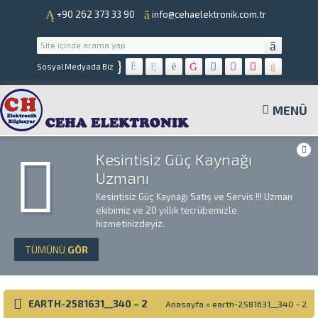
+90 262 373 33 90
info@cehaelektronik.com.tr
}
Sosyal Medyada Biz
MENÜ
Kesintisiz Güç Kaynağı
Uzmanı
Kesintisiz Güç Kaynağı Satış ve Servis !!! Uzman
ekibimiz ve 20 yıllık tecrübemizle
hizmetinizdeyiz.
TÜMÜNÜ
GÖR
EARTH-2581631__340 – 2
Anasayfa
»
earth-2581631__340 - 2