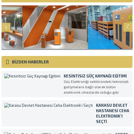
BİZDEN HABERLER
KESINTISIZ GÜÇ KAYNAĞI EĞITIMI
Güç Elektroniği sektöründeki teknolojik
gelişmelere bağlı olarak bütün
elektronik cihazlarda olduğu gibi
Kesintisiz Güç Kaynakları da her geçen
gün daha kompleks ve daha fazla
KARASU DEVLET
özellikli olarak üretilmektedirler.
HASTANESI CEHA
UPS’in en verimli ve amaca uygun
ELEKTRONIK’I
şekilde kullanılmasını sağlamak
SEÇTI
amacıyla müşterilerimiz tarafından...
Temiz ve sürekli
enerji ihtiyacını