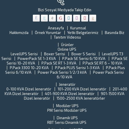
onarım
Hi
ve
Ye
Bizi Sosyal Medyada Takip Edin
yenileme
Be
çalışmalar
o
CEHA
o
ELEKTRONİ
Anasayfa
Kurumsal
kr
Hakkımızda
Örnek Yorumlar
Yetki Belgelerimiz
Basında Biz
ile
ar
Tanıtım Videosu
çalışmaya
ye
başladı.
Ürünler
al
Türkiye
Online UPS
B
sanayisini
LevelUPS Serisi
Boxer Serisi
Boxer S Serisi
LevelUPS T3
s
Serisi
PowerPack SE 1-3 KVA
P.Pack SE Serisi 6/10 KVA
yaklaşık
P.Pack SE
Tü
Serisi 10-20 KVA
P.Pack SE RT 1-3 KVA
P.Pack SE RT 6 – 10 KVA
%15’ini
St
P.Pack 3300 10-20 KVA
P.Pack PLUS Serisi 1-3 KVA
P.Pack Plus
oluşturan
En
Serisi 6/10 kVA
Power Pack Serisi 1/2/3 kVA
Power Pack Serisi
Gebze
(T
6/10 kVA
İlçe
Y
Jeneratör
halkına
o
0-100 KVA Dizel Jeneratör
101-200 KVA Dizel Jeneratör
201-400
verilen
ba
KVA Dizel Jeneratör
401-900 KVA Dizel Jeneratör
901-1500 KVA
hizmetleri
ne
Dizel Jeneratör
1500-2500 KVA Jeneratörler
aksamama
fi
ve...
Modüler UPS
T
PM Serisi Modüler UPS
U
Dinamik UPS
Pe
RBT Serisi Dinamik UPS
ta
k