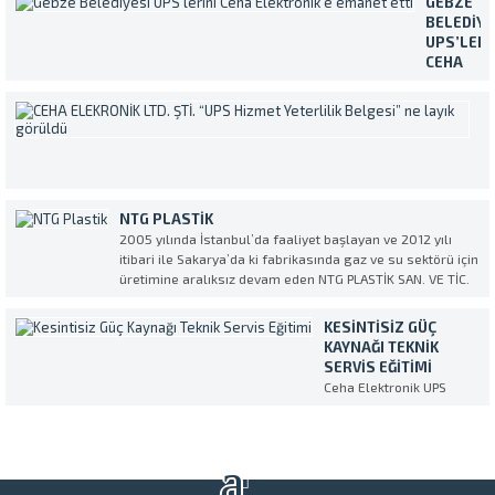
GEBZE
Makelsan marka
BELEDIYE
Kesintisiz Güç
UPS’LERI
Kaynakları ile
CEHA
karşılayan Karasu
ELEKTRON
Devlet Hastanesi,
EMANET
C
cihazların servis ve
ETTI
E
bakım işlemleri için
Yaklaşık
L
Ceha Elektronik’i
400.000
ŞT
tercih etti. Ülkece
kişilik
“
geçirdiğimiz şu zor
nüfusuyla
H
günlerde Ceha
NTG PLASTIK
Türkiye’nin
Y
Elektronik olarak
2005 yılında İstanbul’da faaliyet başlayan ve 2012 yılı
en
B
sağlık
itibari ile Sakarya’da ki fabrikasında gaz ve su sektörü için
kalabalık
N
sektörümüzün
üretimine aralıksız devam eden NTG PLASTİK SAN. VE TİC.
ilçelerinde
L
üzerindeki ağır yüke
AŞ. Kesintisiz Güç Kaynağı (UPS) Servis ve Tedarik partneri
biri olan
G
omuz vermekten...
olarak CEHA ELEKTRONİK’i seçti. NTG...
Gebze
KESINTISIZ GÜÇ
Bi
Belediyesi
KAYNAĞI TEKNIK
k
tüm
SERVIS EĞITIMI
ve
birimlerin
Ceha Elektronik UPS
öz
bulunan
eğitimi Makelsan
se
Kesintisiz
ih
Güç
ve
Kaynakları
ş
bakım,
“U