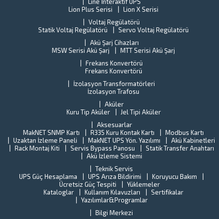
Line İnteraktif UPS
il
Lion Plus Serisi
Lion X Serisi
ilg
Voltaj Regülatörü
de
Statik Voltaj Regülatörü
Servo Voltaj Regülatörü
Al
Akü Şarj Cihazları
ci
MSW Serisi Akü Şarj
MTT Serisi Akü Şarj
al
Frekans Konvertörü
Frekans Konvertörü
İzolasyon Transformatörleri
İzolasyon Trafosu
Aküler
Kuru Tip Aküler
Jel Tipi Aküler
Aksesuarlar
MakNET SNMP Kartı
R335 Kuru Kontak Kartı
Modbus Kartı
Uzaktan İzleme Paneli
MakNET UPS Yön. Yazılımı
Akü Kabinetleri
Rack Montaj Kiti
Servis Bypass Panosu
Statik Transfer Anahtarı
Akü İzleme Sistemi
Teknik Servis
UPS Güç Hesaplama
UPS Arıza Bildirimi
Koruyucu Bakım
Ücretsiz Güç Tespiti
Yüklemeler
Kataloglar
Kullanım Kılavuzları
Sertifikalar
Yazılımlar&Programlar
Bilgi Merkezi