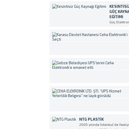
KESINTISI
GÜÇ KAYN
EĞITIMI
Güç Elektron
sektöründek
teknolojik
gelişmeler
bağlı olarak
bütün
elektronik
cihazlarda
olduğu gibi
Kesintisiz G
Kaynakları 
her geçen 
daha
kompleks v
daha fazla
özellikli ola
üretilmekted
UPS’in en
verimli ve
NTG PLASTIK
amaca uyg
2005 yılında İstanbul’da faaliy
şekilde