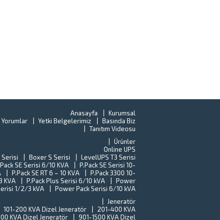
Anasayfa
Kurumsal
 Yorumlar
Yetki Belgelerimiz
Basında Biz
Tanıtım Videosu
Ürünler
Online UPS
 Serisi
Boxer S Serisi
LevelUPS T3 Serisi
.Pack SE Serisi 6/10 KVA
P.Pack SE Serisi 10-
A
P.Pack SE RT 6 – 10 KVA
P.Pack 3300 10-
-3 KVA
P.Pack Plus Serisi 6/10 kVA
Power
erisi 1/2/3 kVA
Power Pack Serisi 6/10 kVA
Jeneratör
101-200 KVA Dizel Jeneratör
201-400 KVA
00 KVA Dizel Jeneratör
901-1500 KVA Dizel