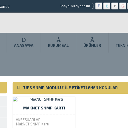
}
com.tr
Sosyal Medyada Biz
ANASAYFA
KURUMSAL
ÜRÜNLER
TEKNI
"UPS SNMP MODÜLÜ" ILE ETIKETLENEN KONULAR
MAKNET SNMP KARTI
AKSESUARLAR
MakNET SNMP Kartı