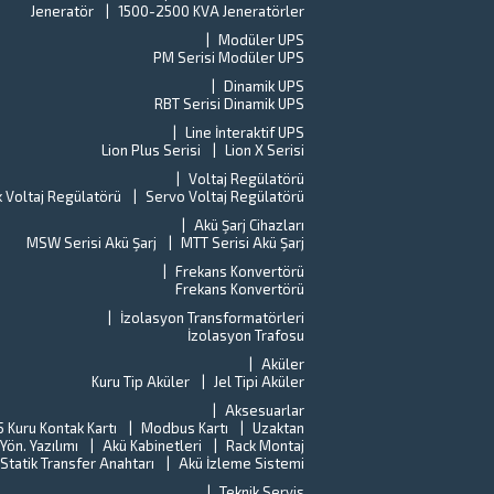
Jeneratör
1500-2500 KVA Jeneratörler
Modüler UPS
PM Serisi Modüler UPS
Dinamik UPS
RBT Serisi Dinamik UPS
Line İnteraktif UPS
Lion Plus Serisi
Lion X Serisi
Voltaj Regülatörü
k Voltaj Regülatörü
Servo Voltaj Regülatörü
Akü Şarj Cihazları
MSW Serisi Akü Şarj
MTT Serisi Akü Şarj
Frekans Konvertörü
Frekans Konvertörü
İzolasyon Transformatörleri
İzolasyon Trafosu
Aküler
Kuru Tip Aküler
Jel Tipi Aküler
Aksesuarlar
 Kuru Kontak Kartı
Modbus Kartı
Uzaktan
ön. Yazılımı
Akü Kabinetleri
Rack Montaj
Statik Transfer Anahtarı
Akü İzleme Sistemi
Teknik Servis