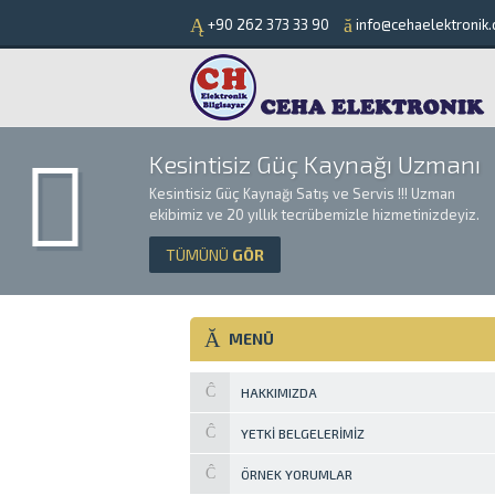
+90 262 373 33 90
info@cehaelektronik.
Kesintisiz Güç Kaynağı Uzmanı
Kesintisiz Güç Kaynağı Satış ve Servis !!! Uzman
ekibimiz ve 20 yıllık tecrübemizle hizmetinizdeyiz.
TÜMÜNÜ
GÖR
MENÜ
HAKKIMIZDA
YETKI BELGELERIMIZ
ÖRNEK YORUMLAR