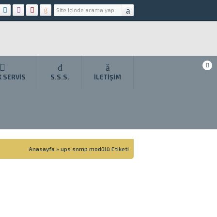
K SERVIS
S.S.S.
İLETIŞIM
Anasayfa
»
ups snmp modülü Etiketi