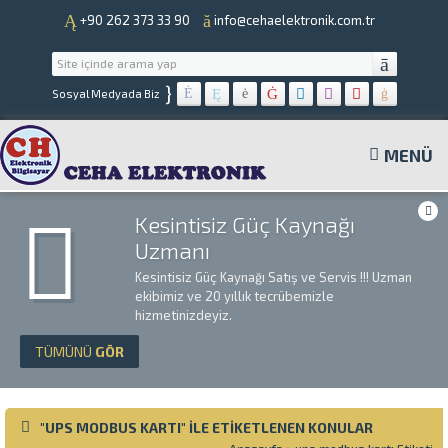
+90 262 373 33 90
info@cehaelektronik.com.tr
}
Sosyal Medyada Biz
MENÜ
Kesintisiz Güç Kaynağı
Uzmanı
Kesintisiz Güç Kaynağı Satış ve Servis !!! Uzman
ekibimiz ve 20 yıllık tecrübemizle
hizmetinizdeyiz.
TÜMÜNÜ
GÖR
"UPS MODBUS KARTI" ILE ETIKETLENEN KONULAR