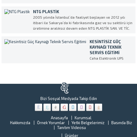
kişilik
“
geçirdiğimiz şu zor
nüfusuyla
H
günlerde Ceha
NTG PLASTIK
Türkiye’nin
Y
Elektronik olarak
2005 yılında İstanbul’da faaliyet başlayan ve 2012 yılı
en
B
sağlık
itibari ile Sakarya’da ki fabrikasında gaz ve su sektörü için
kalabalık
N
sektörümüzün
üretimine aralıksız devam eden NTG PLASTİK SAN. VE TİC.
ilçelerinde
L
üzerindeki ağır yüke
AŞ. Kesintisiz Güç Kaynağı (UPS) Servis ve Tedarik partneri
biri olan
G
omuz vermekten...
olarak CEHA ELEKTRONİK’i seçti. NTG...
Gebze
KESINTISIZ GÜÇ
Bi
Belediyesi
KAYNAĞI TEKNIK
k
tüm
SERVIS EĞITIMI
ve
birimlerin
Ceha Elektronik UPS
öz
bulunan
eğitimi Makelsan
se
Kesintisiz
ih
Güç
ve
Kaynakları
ş
bakım,
“U
onarım
Hi
ve
Ye
Bizi Sosyal Medyada Takip Edin
yenileme
Be
çalışmalar
o
CEHA
o
ELEKTRONİ
Anasayfa
Kurumsal
kr
Hakkımızda
Örnek Yorumlar
Yetki Belgelerimiz
Basında Biz
ile
ar
Tanıtım Videosu
çalışmaya
ye
başladı.
Ürünler
al