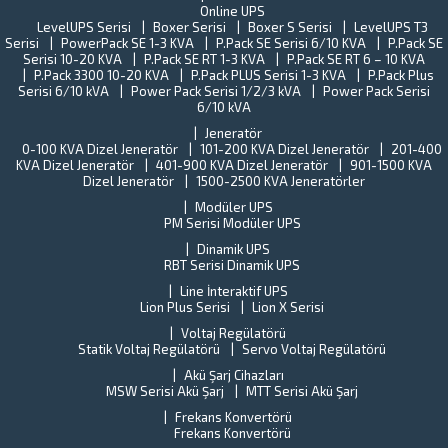
Türkiye
Online UPS
B
sanayisini
LevelUPS Serisi
Boxer Serisi
Boxer S Serisi
LevelUPS T3
s
Serisi
PowerPack SE 1-3 KVA
P.Pack SE Serisi 6/10 KVA
yaklaşık
P.Pack SE
Tü
Serisi 10-20 KVA
P.Pack SE RT 1-3 KVA
P.Pack SE RT 6 – 10 KVA
%15’ini
St
P.Pack 3300 10-20 KVA
P.Pack PLUS Serisi 1-3 KVA
P.Pack Plus
oluşturan
En
Serisi 6/10 kVA
Power Pack Serisi 1/2/3 kVA
Power Pack Serisi
Gebze
(T
6/10 kVA
İlçe
Y
Jeneratör
halkına
o
0-100 KVA Dizel Jeneratör
101-200 KVA Dizel Jeneratör
201-400
verilen
ba
KVA Dizel Jeneratör
401-900 KVA Dizel Jeneratör
901-1500 KVA
hizmetleri
ne
Dizel Jeneratör
1500-2500 KVA Jeneratörler
aksamama
fi
ve...
Modüler UPS
T
PM Serisi Modüler UPS
U
Dinamik UPS
Pe
RBT Serisi Dinamik UPS
ta
k
Line İnteraktif UPS
il
Lion Plus Serisi
Lion X Serisi
ilg
Voltaj Regülatörü
de
Statik Voltaj Regülatörü
Servo Voltaj Regülatörü
Al
Akü Şarj Cihazları
ci
MSW Serisi Akü Şarj
MTT Serisi Akü Şarj
al
Frekans Konvertörü
Frekans Konvertörü