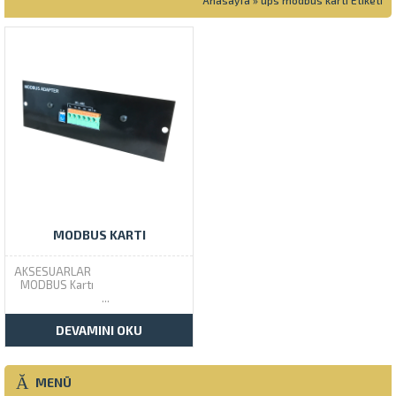
Anasayfa
»
ups modbus kartı Etiketi
MODBUS KARTI
AKSESUARLAR
MODBUS Kartı
...
DEVAMINI OKU
MENÜ