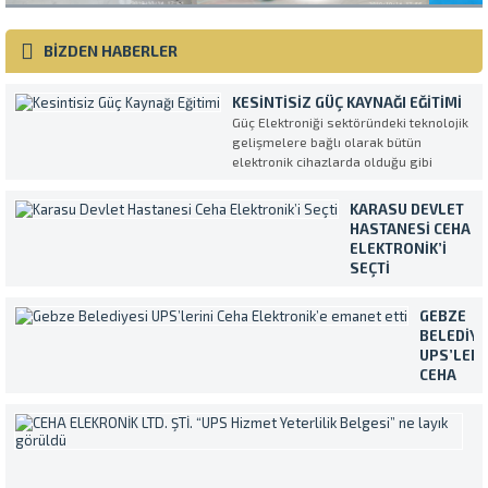
BİZDEN HABERLER
KESINTISIZ GÜÇ KAYNAĞI EĞITIMI
Güç Elektroniği sektöründeki teknolojik
gelişmelere bağlı olarak bütün
elektronik cihazlarda olduğu gibi
Kesintisiz Güç Kaynakları da her geçen
gün daha kompleks ve daha fazla
KARASU DEVLET
özellikli olarak üretilmektedirler.
HASTANESI CEHA
UPS’in en verimli ve amaca uygun
ELEKTRONIK’I
şekilde kullanılmasını sağlamak
SEÇTI
amacıyla müşterilerimiz tarafından...
Temiz ve sürekli
enerji ihtiyacını
GEBZE
Makelsan marka
BELEDIYE
Kesintisiz Güç
UPS’LERI
Kaynakları ile
CEHA
karşılayan Karasu
ELEKTRON
Devlet Hastanesi,
EMANET
C
cihazların servis ve
ETTI
E
bakım işlemleri için
Yaklaşık
L
Ceha Elektronik’i
400.000
ŞT
tercih etti. Ülkece