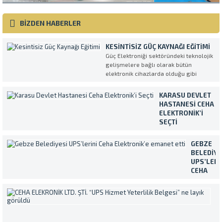
BİZDEN HABERLER
KESINTISIZ GÜÇ KAYNAĞI EĞITIMI
Güç Elektroniği sektöründeki teknolojik
gelişmelere bağlı olarak bütün
elektronik cihazlarda olduğu gibi
Kesintisiz Güç Kaynakları da her geçen
gün daha kompleks ve daha fazla
KARASU DEVLET
özellikli olarak üretilmektedirler.
HASTANESI CEHA
UPS’in en verimli ve amaca uygun
ELEKTRONIK’I
şekilde kullanılmasını sağlamak
SEÇTI
amacıyla müşterilerimiz tarafından...
Temiz ve sürekli
enerji ihtiyacını
GEBZE
Makelsan marka
BELEDIYE
Kesintisiz Güç
UPS’LERI
Kaynakları ile
CEHA
karşılayan Karasu
ELEKTRON
Devlet Hastanesi,
EMANET
C
cihazların servis ve
ETTI
E
bakım işlemleri için
Yaklaşık
L
Ceha Elektronik’i
400.000
ŞT
tercih etti. Ülkece