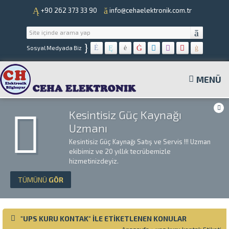
+90 262 373 33 90
info@cehaelektronik.com.tr
}
Sosyal Medyada Biz
MENÜ
Kesintisiz Güç Kaynağı
Uzmanı
Kesintisiz Güç Kaynağı Satış ve Servis !!! Uzman
ekibimiz ve 20 yıllık tecrübemizle
hizmetinizdeyiz.
TÜMÜNÜ
GÖR
"UPS KURU KONTAK" ILE ETIKETLENEN KONULAR