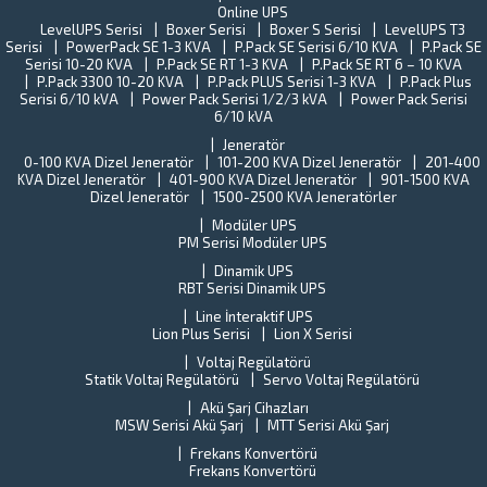
Türkiye
Online UPS
B
sanayisini
LevelUPS Serisi
Boxer Serisi
Boxer S Serisi
LevelUPS T3
s
Serisi
PowerPack SE 1-3 KVA
P.Pack SE Serisi 6/10 KVA
yaklaşık
P.Pack SE
Tü
Serisi 10-20 KVA
P.Pack SE RT 1-3 KVA
P.Pack SE RT 6 – 10 KVA
%15’ini
St
P.Pack 3300 10-20 KVA
P.Pack PLUS Serisi 1-3 KVA
P.Pack Plus
oluşturan
En
Serisi 6/10 kVA
Power Pack Serisi 1/2/3 kVA
Power Pack Serisi
Gebze
(T
6/10 kVA
İlçe
Y
Jeneratör
halkına
o
0-100 KVA Dizel Jeneratör
101-200 KVA Dizel Jeneratör
201-400
verilen
ba
KVA Dizel Jeneratör
401-900 KVA Dizel Jeneratör
901-1500 KVA
hizmetleri
ne
Dizel Jeneratör
1500-2500 KVA Jeneratörler
aksamama
fi
ve...
Modüler UPS
T
PM Serisi Modüler UPS
U
Dinamik UPS
Pe
RBT Serisi Dinamik UPS
ta
k
Line İnteraktif UPS
il
Lion Plus Serisi
Lion X Serisi
ilg
Voltaj Regülatörü
de
Statik Voltaj Regülatörü
Servo Voltaj Regülatörü
Al
Akü Şarj Cihazları
ci
MSW Serisi Akü Şarj
MTT Serisi Akü Şarj
al
Frekans Konvertörü
Frekans Konvertörü