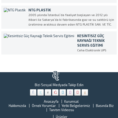
kişilik
“
geçirdiğimiz şu zor
nüfusuyla
H
günlerde Ceha
NTG PLASTIK
Türkiye’nin
Y
Elektronik olarak
2005 yılında İstanbul’da faaliyet başlayan ve 2012 yılı
en
B
sağlık
itibari ile Sakarya’da ki fabrikasında gaz ve su sektörü için
kalabalık
N
sektörümüzün
üretimine aralıksız devam eden NTG PLASTİK SAN. VE TİC.
ilçelerinde
L
üzerindeki ağır yüke
AŞ. Kesintisiz Güç Kaynağı (UPS) Servis ve Tedarik partneri
biri olan
G
omuz vermekten...
olarak CEHA ELEKTRONİK’i seçti. NTG...
Gebze
KESINTISIZ GÜÇ
Bi
Belediyesi
KAYNAĞI TEKNIK
k
tüm
SERVIS EĞITIMI
ve
birimlerin
Ceha Elektronik UPS
öz
bulunan
eğitimi Makelsan
se
Kesintisiz
ih
Güç
ve
Kaynakları
ş
bakım,
“U
onarım
Hi
ve
Ye
Bizi Sosyal Medyada Takip Edin
yenileme
Be
çalışmalar
o
CEHA
o
ELEKTRONİ
Anasayfa
Kurumsal
kr
Hakkımızda
Örnek Yorumlar
Yetki Belgelerimiz
Basında Biz
ile
ar
Tanıtım Videosu
çalışmaya
ye
başladı.
Ürünler
al