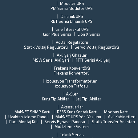
ve...
Modüler UPS
T
PM Serisi Modüler UPS
U
Dinamik UPS
Pe
RBT Serisi Dinamik UPS
ta
k
Line İnteraktif UPS
il
Lion Plus Serisi
Lion X Serisi
ilg
Voltaj Regülatörü
de
Statik Voltaj Regülatörü
Servo Voltaj Regülatörü
Al
Akü Şarj Cihazları
ci
MSW Serisi Akü Şarj
MTT Serisi Akü Şarj
al
Frekans Konvertörü
Frekans Konvertörü
İzolasyon Transformatörleri
İzolasyon Trafosu
Aküler
Kuru Tip Aküler
Jel Tipi Aküler
Aksesuarlar
MakNET SNMP Kartı
R335 Kuru Kontak Kartı
Modbus Kartı
Uzaktan İzleme Paneli
MakNET UPS Yön. Yazılımı
Akü Kabinetleri
Rack Montaj Kiti
Servis Bypass Panosu
Statik Transfer Anahtarı
Akü İzleme Sistemi
Teknik Servis