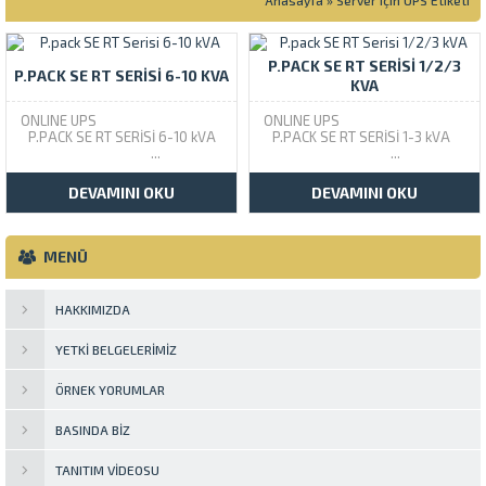
Anasayfa
»
Server için UPS Etiketi
P.PACK SE RT SERISI 1/2/3
P.PACK SE RT SERISI 6-10 KVA
KVA
ONLINE UPS
ONLINE UPS
P.PACK SE RT SERİSİ 6-10 kVA
P.PACK SE RT SERİSİ 1-3 kVA
...
...
DEVAMINI OKU
DEVAMINI OKU
MENÜ
HAKKIMIZDA
YETKI BELGELERIMIZ
ÖRNEK YORUMLAR
BASINDA BIZ
TANITIM VIDEOSU