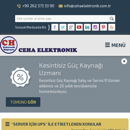
+90 262 373 33 90
info@cehaelektronik.com.tr
}
Sosyal Medyada Biz
MENÜ
Kesintisiz Güç Kaynağı
Uzmanı
Kesintisiz Güç Kaynağı Satış ve Servis !!! Uzman
ekibimiz ve 20 yıllık tecrübemizle
hizmetinizdeyiz.
TÜMÜNÜ
GÖR
"SERVER IÇIN UPS" ILE ETIKETLENEN KONULAR