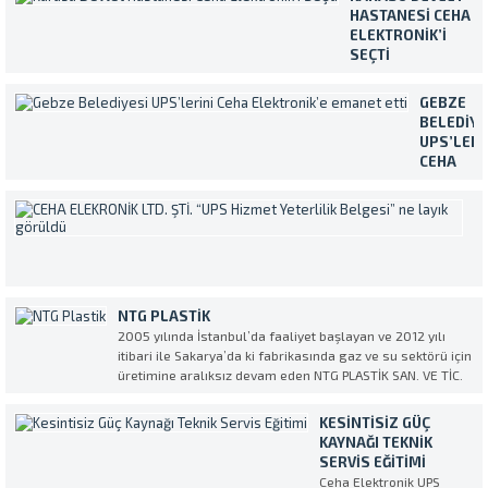
özellikli olarak üretilmektedirler.
HASTANESI CEHA
UPS’in en verimli ve amaca uygun
ELEKTRONIK’I
şekilde kullanılmasını sağlamak
SEÇTI
amacıyla müşterilerimiz tarafından...
Temiz ve sürekli
enerji ihtiyacını
GEBZE
Makelsan marka
BELEDIYE
Kesintisiz Güç
UPS’LERI
Kaynakları ile
CEHA
karşılayan Karasu
ELEKTRON
Devlet Hastanesi,
EMANET
C
cihazların servis ve
ETTI
E
bakım işlemleri için
Yaklaşık
L
Ceha Elektronik’i
400.000
ŞT
tercih etti. Ülkece
kişilik
“
geçirdiğimiz şu zor
nüfusuyla
H
günlerde Ceha
NTG PLASTIK
Türkiye’nin
Y
Elektronik olarak
2005 yılında İstanbul’da faaliyet başlayan ve 2012 yılı
en
B
sağlık
itibari ile Sakarya’da ki fabrikasında gaz ve su sektörü için
kalabalık
N
sektörümüzün
üretimine aralıksız devam eden NTG PLASTİK SAN. VE TİC.
ilçelerinde
L
üzerindeki ağır yüke
AŞ. Kesintisiz Güç Kaynağı (UPS) Servis ve Tedarik partneri
biri olan
G
omuz vermekten...
olarak CEHA ELEKTRONİK’i seçti. NTG...
Gebze
KESINTISIZ GÜÇ
Bi
Belediyesi
KAYNAĞI TEKNIK
k
tüm
SERVIS EĞITIMI
ve
birimlerin
Ceha Elektronik UPS
öz