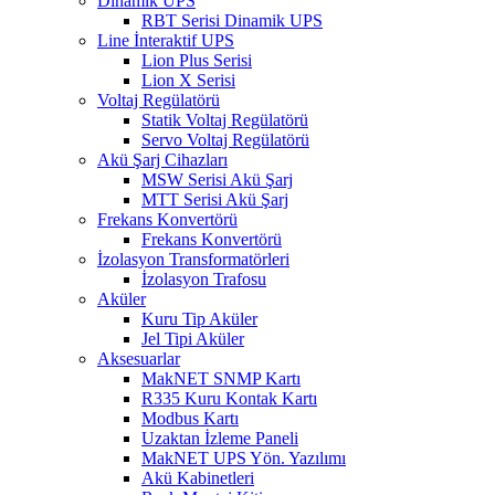
Dinamik UPS
RBT Serisi Dinamik UPS
Line İnteraktif UPS
Lion Plus Serisi
Lion X Serisi
Voltaj Regülatörü
Statik Voltaj Regülatörü
Servo Voltaj Regülatörü
Akü Şarj Cihazları
MSW Serisi Akü Şarj
MTT Serisi Akü Şarj
Frekans Konvertörü
Frekans Konvertörü
İzolasyon Transformatörleri
İzolasyon Trafosu
Aküler
Kuru Tip Aküler
Jel Tipi Aküler
Aksesuarlar
MakNET SNMP Kartı
R335 Kuru Kontak Kartı
Modbus Kartı
Uzaktan İzleme Paneli
MakNET UPS Yön. Yazılımı
Akü Kabinetleri