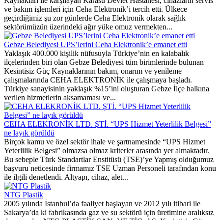
Kaynakları ile karşılayan Karasu Devlet Hastanesi, cihazların servis
ve bakım işlemleri için Ceha Elektronik’i tercih etti. Ülkece
geçirdiğimiz şu zor günlerde Ceha Elektronik olarak sağlık
sektörümüzün üzerindeki ağır yüke omuz vermekten...
Gebze Belediyesi UPS’lerini Ceha Elektronik’e emanet etti
Yaklaşık 400.000 kişilik nüfusuyla Türkiye’nin en kalabalık
ilçelerinden biri olan Gebze Belediyesi tüm birimlerinde bulunan
Kesintisiz Güç Kaynaklarının bakım, onarım ve yenileme
çalışmalarında CEHA ELEKTRONİK ile çalışmaya başladı.
Türkiye sanayisinin yaklaşık %15’ini oluşturan Gebze İlçe halkına
verilen hizmetlerin aksamaması ve...
CEHA ELEKRONİK LTD. ŞTİ. “UPS Hizmet Yeterlilik Belgesi”
ne layık görüldü
Birçok kamu ve özel sektör ihale ve şartnamesinde “UPS Hizmet
Yeterlilik Belgesi” olmazsa olmaz kriterler arasında yer almaktadır.
Bu sebeple Türk Standartlar Enstitüsü (TSE)’ye Yapmış olduğumuz
başvuru neticesinde firmamız TSE Uzman Personeli tarafından konu
ile ilgili denetlendi. Altyapı, cihaz, alet...
NTG Plastik
2005 yılında İstanbul’da faaliyet başlayan ve 2012 yılı itibari ile
Sakarya’da ki fabrikasında gaz ve su sektörü için üretimine aralıksız