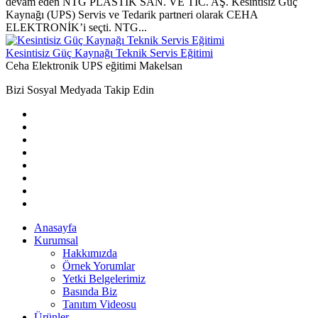
devam eden NTG PLASTİK SAN. VE TİC. AŞ. Kesintisiz Güç
Kaynağı (UPS) Servis ve Tedarik partneri olarak CEHA
ELEKTRONİK’i seçti. NTG...
Kesintisiz Güç Kaynağı Teknik Servis Eğitimi
Ceha Elektronik UPS eğitimi Makelsan
Bizi Sosyal Medyada Takip Edin
Anasayfa
Kurumsal
Hakkımızda
Örnek Yorumlar
Yetki Belgelerimiz
Basında Biz
Tanıtım Videosu
Ürünler