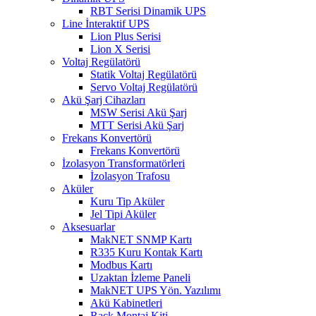
RBT Serisi Dinamik UPS
Line İnteraktif UPS
Lion Plus Serisi
Lion X Serisi
Voltaj Regülatörü
Statik Voltaj Regülatörü
Servo Voltaj Regülatörü
Akü Şarj Cihazları
MSW Serisi Akü Şarj
MTT Serisi Akü Şarj
Frekans Konvertörü
Frekans Konvertörü
İzolasyon Transformatörleri
İzolasyon Trafosu
Aküler
Kuru Tip Aküler
Jel Tipi Aküler
Aksesuarlar
MakNET SNMP Kartı
R335 Kuru Kontak Kartı
Modbus Kartı
Uzaktan İzleme Paneli
MakNET UPS Yön. Yazılımı
Akü Kabinetleri
Rack Montaj Kiti