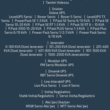
ar
Tanıtım Videosu
çalışmaya
ye
başladı.
Ürünler
al
Türkiye
Online UPS
B
sanayisini
LevelUPS Serisi
Boxer Serisi
Boxer S Serisi
LevelUPS T3
s
Serisi
PowerPack SE 1-3 KVA
P.Pack SE Serisi 6/10 KVA
yaklaşık
P.Pack SE
Tü
Serisi 10-20 KVA
P.Pack SE RT 1-3 KVA
P.Pack SE RT 6 – 10 KVA
%15’ini
St
P.Pack 3300 10-20 KVA
P.Pack PLUS Serisi 1-3 KVA
P.Pack Plus
oluşturan
En
Serisi 6/10 kVA
Power Pack Serisi 1/2/3 kVA
Power Pack Serisi
Gebze
(T
6/10 kVA
İlçe
Y
Jeneratör
halkına
o
0-100 KVA Dizel Jeneratör
101-200 KVA Dizel Jeneratör
201-400
verilen
ba
KVA Dizel Jeneratör
401-900 KVA Dizel Jeneratör
901-1500 KVA
hizmetleri
ne
Dizel Jeneratör
1500-2500 KVA Jeneratörler
aksamama
fi
ve...
Modüler UPS
T
PM Serisi Modüler UPS
U
Dinamik UPS
Pe
RBT Serisi Dinamik UPS
ta
k
Line İnteraktif UPS
il
Lion Plus Serisi
Lion X Serisi
ilg
Voltaj Regülatörü
de
Statik Voltaj Regülatörü
Servo Voltaj Regülatörü
Al
Akü Şarj Cihazları
ci
MSW Serisi Akü Şarj
MTT Serisi Akü Şarj
al