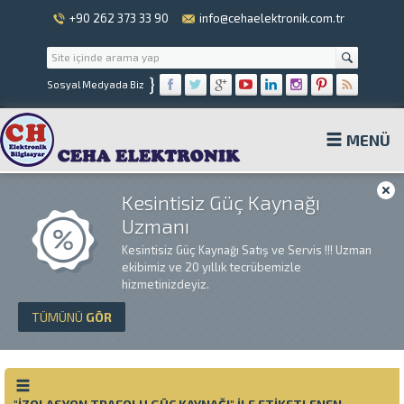
+90 262 373 33 90
info@cehaelektronik.com.tr
}
Sosyal Medyada Biz
MENÜ
Kesintisiz Güç Kaynağı
Uzmanı
Kesintisiz Güç Kaynağı Satış ve Servis !!! Uzman
ekibimiz ve 20 yıllık tecrübemizle
hizmetinizdeyiz.
TÜMÜNÜ
GÖR