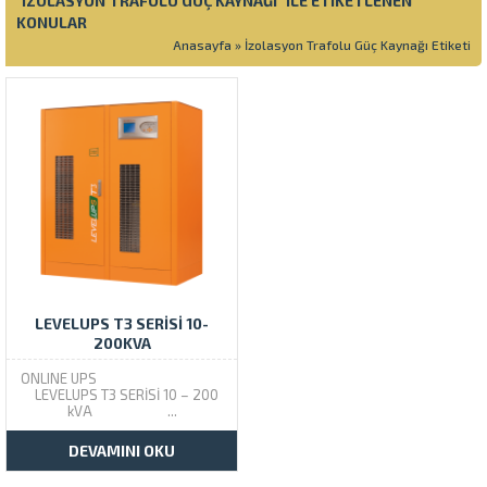
"İZOLASYON TRAFOLU GÜÇ KAYNAĞI" ILE ETIKETLENEN
KONULAR
Anasayfa
»
İzolasyon Trafolu Güç Kaynağı Etiketi
LEVELUPS T3 SERISI 10-
200KVA
ONLINE UPS
LEVELUPS T3 SERİSİ 10 – 200
kVA ...
DEVAMINI OKU