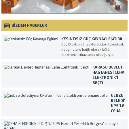
BİZDEN HABERLER
KESINTISIZ GÜÇ KAYNAĞI EĞITIMI
Güç Elektroniği sektöründeki teknolojik
gelişmelere bağlı olarak bütün
elektronik cihazlarda olduğu gibi
Kesintisiz Güç Kaynakları da her geçen
gün daha kompleks ve daha fazla
KARASU DEVLET
özellikli olarak üretilmektedirler.
HASTANESI CEHA
UPS’in en verimli ve amaca uygun
ELEKTRONIK’I
şekilde kullanılmasını sağlamak
SEÇTI
amacıyla müşterilerimiz tarafından...
Temiz ve sürekli
enerji ihtiyacını
GEBZE
Makelsan marka
BELEDIYE
Kesintisiz Güç
UPS’LERI
Kaynakları ile
CEHA
karşılayan Karasu
ELEKTRON
Devlet Hastanesi,
EMANET
C
cihazların servis ve
ETTI
E