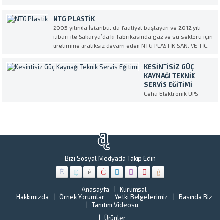
kişilik
“
geçirdiğimiz şu zor
nüfusuyla
H
günlerde Ceha
NTG PLASTIK
Türkiye’nin
Y
Elektronik olarak
2005 yılında İstanbul’da faaliyet başlayan ve 2012 yılı
en
B
sağlık
itibari ile Sakarya’da ki fabrikasında gaz ve su sektörü için
kalabalık
N
sektörümüzün
üretimine aralıksız devam eden NTG PLASTİK SAN. VE TİC.
ilçelerinde
L
üzerindeki ağır yüke
AŞ. Kesintisiz Güç Kaynağı (UPS) Servis ve Tedarik partneri
biri olan
G
omuz vermekten...
olarak CEHA ELEKTRONİK’i seçti. NTG...
Gebze
KESINTISIZ GÜÇ
Bi
Belediyesi
KAYNAĞI TEKNIK
k
tüm
SERVIS EĞITIMI
ve
birimlerin
Ceha Elektronik UPS
öz
bulunan
eğitimi Makelsan
se
Kesintisiz
ih
Güç
ve
Kaynakları
ş
bakım,
“U
onarım
Hi
ve
Ye
Bizi Sosyal Medyada Takip Edin
yenileme
Be
çalışmalar
o
CEHA
o
ELEKTRONİ
Anasayfa
Kurumsal
kr
Hakkımızda
Örnek Yorumlar
Yetki Belgelerimiz
Basında Biz
ile
ar
Tanıtım Videosu
çalışmaya
ye
başladı.
Ürünler
al