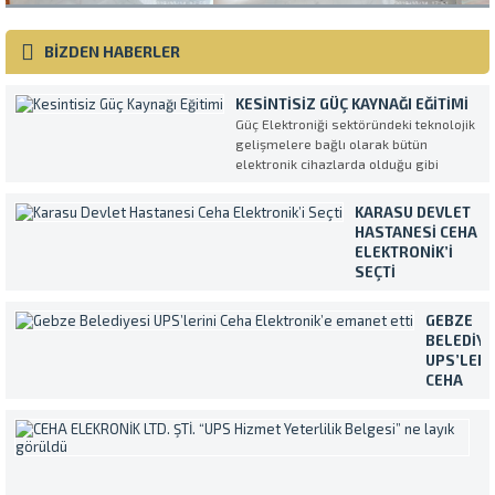
BİZDEN HABERLER
KESINTISIZ GÜÇ KAYNAĞI EĞITIMI
Güç Elektroniği sektöründeki teknolojik
gelişmelere bağlı olarak bütün
elektronik cihazlarda olduğu gibi
Kesintisiz Güç Kaynakları da her geçen
gün daha kompleks ve daha fazla
KARASU DEVLET
özellikli olarak üretilmektedirler.
HASTANESI CEHA
UPS’in en verimli ve amaca uygun
ELEKTRONIK’I
şekilde kullanılmasını sağlamak
SEÇTI
amacıyla müşterilerimiz tarafından...
Temiz ve sürekli
enerji ihtiyacını
GEBZE
Makelsan marka
BELEDIYE
Kesintisiz Güç
UPS’LERI
Kaynakları ile
CEHA
karşılayan Karasu
ELEKTRON
Devlet Hastanesi,
EMANET
C
cihazların servis ve
ETTI
E
bakım işlemleri için
Yaklaşık
L
Ceha Elektronik’i
400.000
ŞT
tercih etti. Ülkece