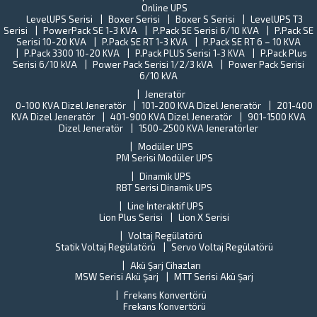
Türkiye
Online UPS
B
sanayisini
LevelUPS Serisi
Boxer Serisi
Boxer S Serisi
LevelUPS T3
s
Serisi
PowerPack SE 1-3 KVA
P.Pack SE Serisi 6/10 KVA
yaklaşık
P.Pack SE
Tü
Serisi 10-20 KVA
P.Pack SE RT 1-3 KVA
P.Pack SE RT 6 – 10 KVA
%15’ini
St
P.Pack 3300 10-20 KVA
P.Pack PLUS Serisi 1-3 KVA
P.Pack Plus
oluşturan
En
Serisi 6/10 kVA
Power Pack Serisi 1/2/3 kVA
Power Pack Serisi
Gebze
(T
6/10 kVA
İlçe
Y
Jeneratör
halkına
o
0-100 KVA Dizel Jeneratör
101-200 KVA Dizel Jeneratör
201-400
verilen
ba
KVA Dizel Jeneratör
401-900 KVA Dizel Jeneratör
901-1500 KVA
hizmetleri
ne
Dizel Jeneratör
1500-2500 KVA Jeneratörler
aksamama
fi
ve...
Modüler UPS
T
PM Serisi Modüler UPS
U
Dinamik UPS
Pe
RBT Serisi Dinamik UPS
ta
k
Line İnteraktif UPS
il
Lion Plus Serisi
Lion X Serisi
ilg
Voltaj Regülatörü
de
Statik Voltaj Regülatörü
Servo Voltaj Regülatörü
Al
Akü Şarj Cihazları
ci
MSW Serisi Akü Şarj
MTT Serisi Akü Şarj
al
Frekans Konvertörü
Frekans Konvertörü