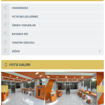
Zonguldak, Karabük ve Bartın
illerinde Kesintisiz Güç...
HAKKIMIZDA
YETKI BELGELERIMIZ
ÖRNEK YORUMLAR
BASINDA BIZ
TANITIM VIDEOSU
DIĞER
FOTO GALERİ