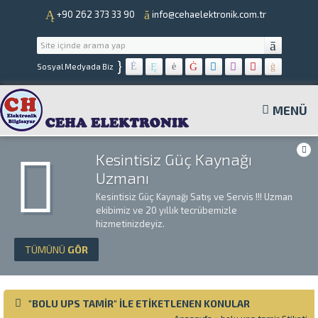
+90 262 373 33 90
info@cehaelektronik.com.tr
}
Sosyal Medyada Biz
MENÜ
Kesintisiz Güç Kaynağı
Uzmanı
Kesintisiz Güç Kaynağı Satış ve Servis !!! Uzman
ekibimiz ve 20 yıllık tecrübemizle
hizmetinizdeyiz.
TÜMÜNÜ
GÖR
"BOLU UPS TAMIR" ILE ETIKETLENEN KONULAR