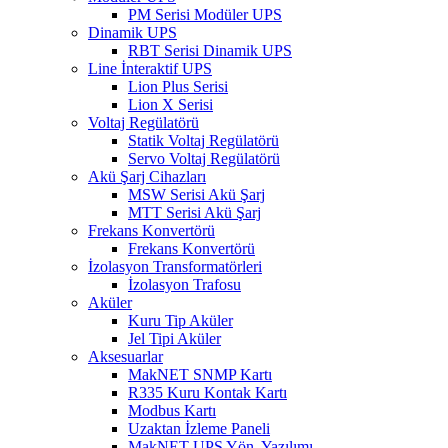
PM Serisi Modüler UPS
Dinamik UPS
RBT Serisi Dinamik UPS
Line İnteraktif UPS
Lion Plus Serisi
Lion X Serisi
Voltaj Regülatörü
Statik Voltaj Regülatörü
Servo Voltaj Regülatörü
Akü Şarj Cihazları
MSW Serisi Akü Şarj
MTT Serisi Akü Şarj
Frekans Konvertörü
Frekans Konvertörü
İzolasyon Transformatörleri
İzolasyon Trafosu
Aküler
Kuru Tip Aküler
Jel Tipi Aküler
Aksesuarlar
MakNET SNMP Kartı
R335 Kuru Kontak Kartı
Modbus Kartı
Uzaktan İzleme Paneli
MakNET UPS Yön. Yazılımı