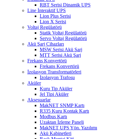
RBT Serisi Dinamik UPS
Line İnteraktif UPS
Lion Plus Serisi
Lion X Serisi
Voltaj Regülatörü
Statik Voltaj Regülatörü
Servo Voltaj Regülatörü
Akü Şarj Cihazları
MSW Serisi Akü Şarj
MTT Serisi Akü Şarj
Frekans Konvertörü
Frekans Konvertörü
İzolasyon Transformatörleri
İzolasyon Trafosu
Aküler
Kuru Tip Aküler
Jel Tipi Aküler
Aksesuarlar
MakNET SNMP Kartı
R335 Kuru Kontak Kartı
Modbus Kartı
Uzaktan İzleme Paneli
MakNET UPS Yön. Yazılımı
Akü Kabinetleri
Rack Montaj Kiti