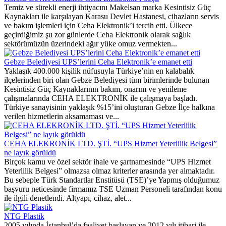
Temiz ve sürekli enerji ihtiyacını Makelsan marka Kesintisiz Güç
Kaynakları ile karşılayan Karasu Devlet Hastanesi, cihazların servis
ve bakım işlemleri için Ceha Elektronik’i tercih etti. Ülkece
geçirdiğimiz şu zor günlerde Ceha Elektronik olarak sağlık
sektörümüzün üzerindeki ağır yüke omuz vermekten...
Gebze Belediyesi UPS’lerini Ceha Elektronik’e emanet etti
Yaklaşık 400.000 kişilik nüfusuyla Türkiye’nin en kalabalık
ilçelerinden biri olan Gebze Belediyesi tüm birimlerinde bulunan
Kesintisiz Güç Kaynaklarının bakım, onarım ve yenileme
çalışmalarında CEHA ELEKTRONİK ile çalışmaya başladı.
Türkiye sanayisinin yaklaşık %15’ini oluşturan Gebze İlçe halkına
verilen hizmetlerin aksamaması ve...
CEHA ELEKRONİK LTD. ŞTİ. “UPS Hizmet Yeterlilik Belgesi”
ne layık görüldü
Birçok kamu ve özel sektör ihale ve şartnamesinde “UPS Hizmet
Yeterlilik Belgesi” olmazsa olmaz kriterler arasında yer almaktadır.
Bu sebeple Türk Standartlar Enstitüsü (TSE)’ye Yapmış olduğumuz
başvuru neticesinde firmamız TSE Uzman Personeli tarafından konu
ile ilgili denetlendi. Altyapı, cihaz, alet...
NTG Plastik
2005 yılında İstanbul’da faaliyet başlayan ve 2012 yılı itibari ile