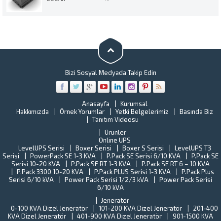
Bizi Sosyal Medyada Takip Edin
Anasayfa
Kurumsal
Hakkımızda
Örnek Yorumlar
Yetki Belgelerimiz
Basında Biz
Tanıtım Videosu
Ürünler
Online UPS
LevelUPS Serisi
Boxer Serisi
Boxer S Serisi
LevelUPS T3
Serisi
PowerPack SE 1-3 KVA
P.Pack SE Serisi 6/10 KVA
P.Pack SE
Serisi 10-20 KVA
P.Pack SE RT 1-3 KVA
P.Pack SE RT 6 – 10 KVA
P.Pack 3300 10-20 KVA
P.Pack PLUS Serisi 1-3 KVA
P.Pack Plus
Serisi 6/10 kVA
Power Pack Serisi 1/2/3 kVA
Power Pack Serisi
6/10 kVA
Jeneratör
0-100 KVA Dizel Jeneratör
101-200 KVA Dizel Jeneratör
201-400
KVA Dizel Jeneratör
401-900 KVA Dizel Jeneratör
901-1500 KVA