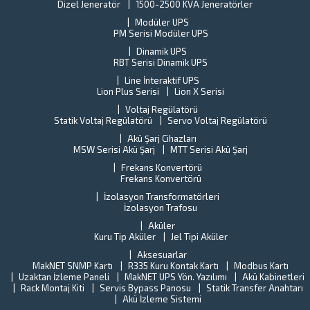
Dizel Jeneratör
1500-2500 KVA Jeneratörler
Modüler UPS
PM Serisi Modüler UPS
Dinamik UPS
RBT Serisi Dinamik UPS
Line İnteraktif UPS
Lion Plus Serisi
Lion X Serisi
Voltaj Regülatörü
Statik Voltaj Regülatörü
Servo Voltaj Regülatörü
Akü Şarj Cihazları
MSW Serisi Akü Şarj
MTT Serisi Akü Şarj
Frekans Konvertörü
Frekans Konvertörü
İzolasyon Transformatörleri
İzolasyon Trafosu
Aküler
Kuru Tip Aküler
Jel Tipi Aküler
Aksesuarlar
MakNET SNMP Kartı
R335 Kuru Kontak Kartı
Modbus Kartı
Uzaktan İzleme Paneli
MakNET UPS Yön. Yazılımı
Akü Kabinetleri
Rack Montaj Kiti
Servis Bypass Panosu
Statik Transfer Anahtarı
Akü İzleme Sistemi