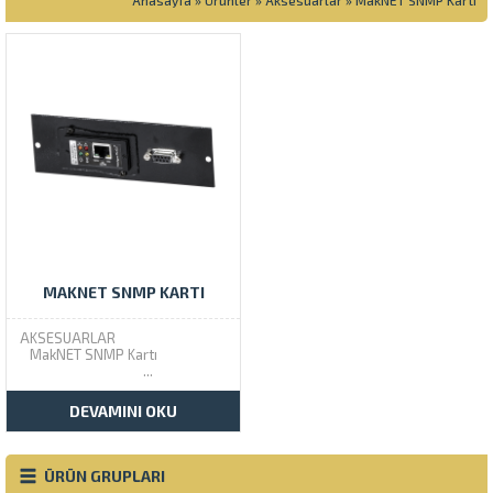
Anasayfa
»
Ürünler
»
Aksesuarlar
»
MakNET SNMP Kartı
MAKNET SNMP KARTI
AKSESUARLAR
MakNET SNMP Kartı
...
DEVAMINI OKU
ÜRÜN GRUPLARI