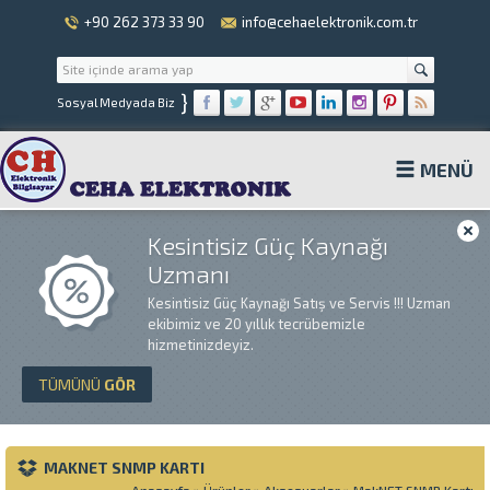
+90 262 373 33 90
info@cehaelektronik.com.tr
}
Sosyal Medyada Biz
MENÜ
Kesintisiz Güç Kaynağı
Uzmanı
Kesintisiz Güç Kaynağı Satış ve Servis !!! Uzman
ekibimiz ve 20 yıllık tecrübemizle
hizmetinizdeyiz.
TÜMÜNÜ
GÖR
MAKNET SNMP KARTI